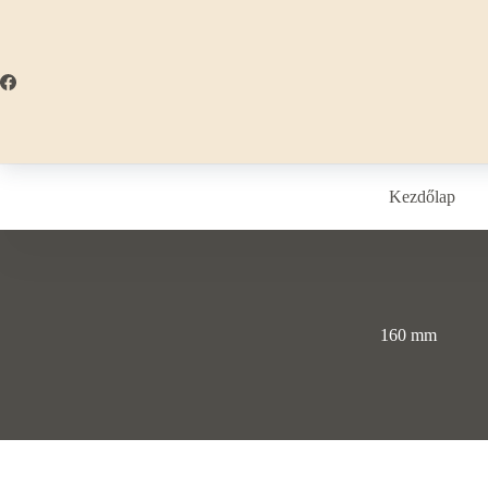
Skip
to
content
Kezdőlap
160 mm