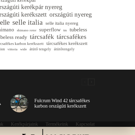
rszágúti kerékpár
rszágúti kerékpár nyereg
rszágúti kerékszett
országúti nyereg
selle italia
elle
selle italia nyereg
tubeless
himano
superflow
shimano rotor
tm
tárcsafék
tárcsafékes
ubeless ready
tárcsafékes kerékszett
rcsafékes karbon kerékszett
átütő tengely
átütőtengely
sion
vittoria
wide
Fulcrum Wind 42 tárcsafékes
A
karbon országúti kerékszett
nk
Kerékpárjaink
Termékeink
Kapcsolat