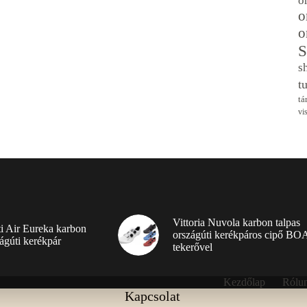
o
o
o
S
s
t
tá
vi
Vittoria Nuvola karbon talpas
ti Air Eureka karbon
országúti kerékpáros cipő BO
ágúti kerékpár
tekerővel
Kezdőlap
Rólu
Kapcsolat