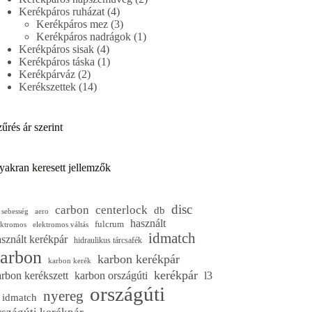
4
termék
Kerékpáros ruházat
4
termék
3
Kerékpáros mez
3
termék
1
Kerékpáros nadrágok
1
4
termék
Kerékpáros sisak
4
termék
1
Kerékpáros táska
1
2
termék
Kerékpárváz
2
termék
14
Kerékszettek
14
termék
űrés ár szerint
yakran keresett jellemzők
disc
carbon
centerlock
db
 sebesség
aero
használt
fulcrum
ektromos
elektromos váltás
idmatch
sznált kerékpár
hidraulikus tárcsafék
arbon
karbon kerékpár
karbon kerék
kerékpár
arbon kerékszett
karbon országúti
l3
országúti
nyereg
3 idmatch