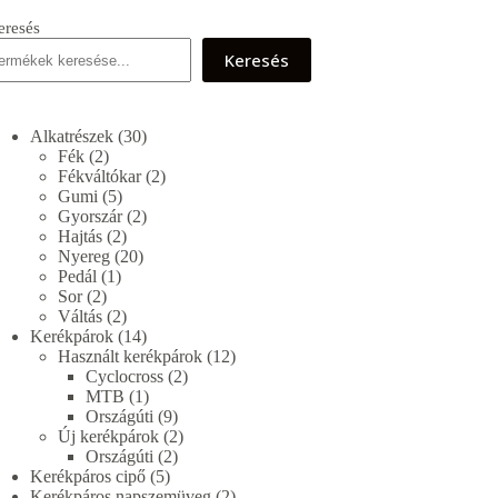
eresés
Keresés
30
Alkatrészek
30
2
termék
Fék
2
termék
2
Fékváltókar
2
5
termék
Gumi
5
termék
2
Gyorszár
2
2
termék
Hajtás
2
termék
20
Nyereg
20
1
termék
Pedál
1
2
termék
Sor
2
termék
2
Váltás
2
termék
14
Kerékpárok
14
termék
12
Használt kerékpárok
12
2
termék
Cyclocross
2
1
termék
MTB
1
termék
9
Országúti
9
termék
2
Új kerékpárok
2
2
termék
Országúti
2
5
termék
Kerékpáros cipő
5
termék
2
Kerékpáros napszemüveg
2