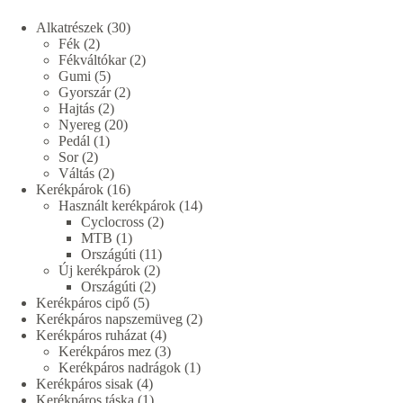
30
Alkatrészek
30
2
termék
Fék
2
termék
2
Fékváltókar
2
5
termék
Gumi
5
termék
2
Gyorszár
2
2
termék
Hajtás
2
termék
20
Nyereg
20
1
termék
Pedál
1
2
termék
Sor
2
termék
2
Váltás
2
termék
16
Kerékpárok
16
termék
14
Használt kerékpárok
14
2
termék
Cyclocross
2
1
termék
MTB
1
termék
11
Országúti
11
2
termék
Új kerékpárok
2
2
termék
Országúti
2
5
termék
Kerékpáros cipő
5
termék
2
Kerékpáros napszemüveg
2
4
termék
Kerékpáros ruházat
4
termék
3
Kerékpáros mez
3
termék
1
Kerékpáros nadrágok
1
4
termék
Kerékpáros sisak
4
termék
1
Kerékpáros táska
1