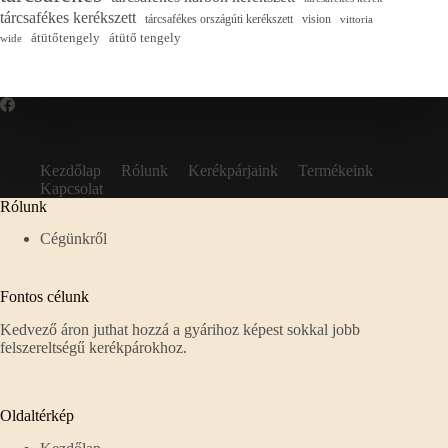
tárcsafékes kerékszett
tárcsafékes országúti kerékszett
vision
vittoria
átütőtengely
átütő tengely
wide
Kezdőlap
Rólunk
Kerékpárjaink
Termékeink
Kapcsolat
Rólunk
Cégünkről
Fontos célunk
Kedvező áron juthat hozzá a gyárihoz képest sokkal jobb
felszereltségű kerékpárokhoz.
Oldaltérkép