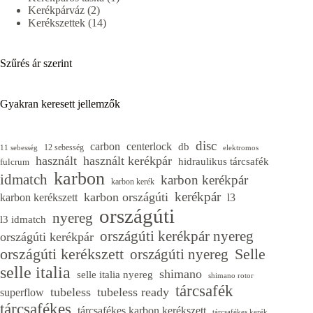
2
termék
Kerékpárváz
2
termék
14
Kerékszettek
14
termék
Szűrés ár szerint
Gyakran keresett jellemzők
disc
carbon
centerlock
db
12 sebesség
11 sebesség
elektromos
használt
használt kerékpár
hidraulikus tárcsafék
fulcrum
karbon
idmatch
karbon kerékpár
karbon kerék
kerékpár
karbon országúti
karbon kerékszett
l3
országúti
nyereg
l3 idmatch
országúti kerékpár nyereg
országúti kerékpár
országúti kerékszett
Selle
országúti nyereg
selle italia
shimano
selle italia nyereg
shimano rotor
tárcsafék
tubeless
tubeless ready
superflow
tárcsafékes
tárcsafékes karbon kerékszett
tárcsafékes kerék