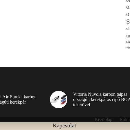
o
o
o
S
s
t
tá
vi
Vittoria Nuvola karbon talpas
ti Air Eureka karbon
országúti kerékpáros cipő BO
ágúti kerékpár
tekerővel
Kezdőlap
Rólu
Kapcsolat