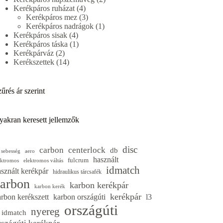
4
termék
Kerékpáros ruházat
4
termék
3
Kerékpáros mez
3
termék
1
Kerékpáros nadrágok
1
4
termék
Kerékpáros sisak
4
termék
1
Kerékpáros táska
1
2
termék
Kerékpárváz
2
termék
14
Kerékszettek
14
termék
űrés ár szerint
yakran keresett jellemzők
disc
carbon
centerlock
db
 sebesség
aero
használt
fulcrum
ektromos
elektromos váltás
idmatch
sznált kerékpár
hidraulikus tárcsafék
arbon
karbon kerékpár
karbon kerék
kerékpár
arbon kerékszett
karbon országúti
l3
országúti
nyereg
3 idmatch