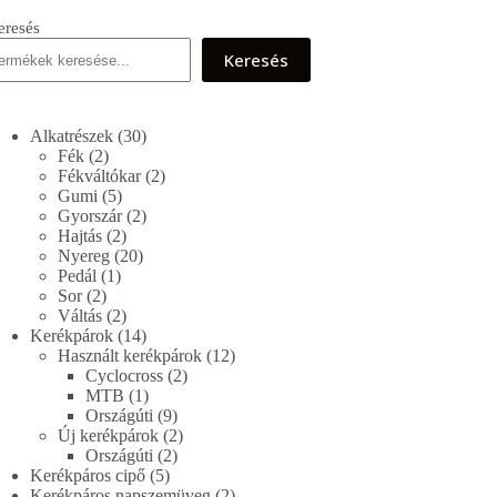
eresés
Keresés
30
Alkatrészek
30
2
termék
Fék
2
termék
2
Fékváltókar
2
5
termék
Gumi
5
termék
2
Gyorszár
2
2
termék
Hajtás
2
termék
20
Nyereg
20
1
termék
Pedál
1
2
termék
Sor
2
termék
2
Váltás
2
termék
14
Kerékpárok
14
termék
12
Használt kerékpárok
12
2
termék
Cyclocross
2
1
termék
MTB
1
termék
9
Országúti
9
termék
2
Új kerékpárok
2
2
termék
Országúti
2
5
termék
Kerékpáros cipő
5
termék
2
Kerékpáros napszemüveg
2