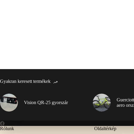
Gyakran keresett termékek
Guerciot
Vision QR-25 gyorszár
aero orsz
Rólunk
Oldaltérkép