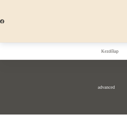
Skip
to
content
Kezdőlap
advanced