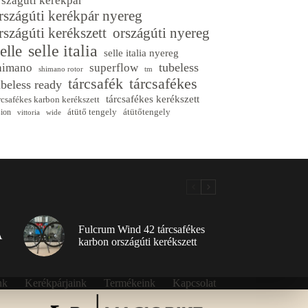
rszágúti kerékpár
rszágúti kerékpár nyereg
rszágúti kerékszett
országúti nyereg
selle italia
elle
selle italia nyereg
tubeless
himano
superflow
shimano rotor
tm
tárcsafék
tárcsafékes
ubeless ready
tárcsafékes kerékszett
rcsafékes karbon kerékszett
átütő tengely
átütőtengely
sion
vittoria
wide
Fulcrum Wind 42 tárcsafékes
A
karbon országúti kerékszett
nk
Kerékpárjaink
Termékeink
Kapcsolat