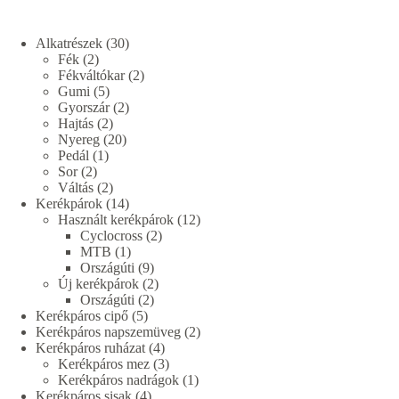
30
Alkatrészek
30
2
termék
Fék
2
termék
2
Fékváltókar
2
5
termék
Gumi
5
termék
2
Gyorszár
2
2
termék
Hajtás
2
termék
20
Nyereg
20
1
termék
Pedál
1
2
termék
Sor
2
termék
2
Váltás
2
termék
14
Kerékpárok
14
termék
12
Használt kerékpárok
12
2
termék
Cyclocross
2
1
termék
MTB
1
termék
9
Országúti
9
termék
2
Új kerékpárok
2
2
termék
Országúti
2
5
termék
Kerékpáros cipő
5
termék
2
Kerékpáros napszemüveg
2
4
termék
Kerékpáros ruházat
4
termék
3
Kerékpáros mez
3
termék
1
Kerékpáros nadrágok
1
4
termék
Kerékpáros sisak
4