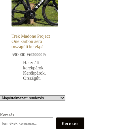
Trek Madone Project
One karbon aero
országúti kerékpár
590000
Ft
650000
Ft
Original
Current
price
price
Használt
was:
is:
kerékpárok
,
650000 Ft.
590000 Ft.
Kerékpárok
,
Országúti
Keresés
Keresés