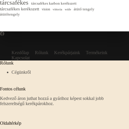
tárcsafékes
tárcsafékes karbon kerékszett
tárcsafékes kerékszett
átütő tengely
vision
vittoria
wide
átütőtengely
Kezdőlap
Rólunk
Kerékpárjaink
Termékeink
Kapcsolat
Rólunk
Cégünkről
Fontos célunk
Kedvező áron juthat hozzá a gyárihoz képest sokkal jobb
felszereltségű kerékpárokhoz.
Oldaltérkép