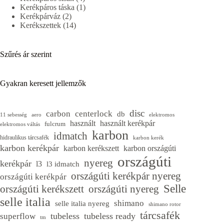
termék
1
Kerékpáros táska
1
2
termék
Kerékpárváz
2
termék
14
Kerékszettek
14
termék
Szűrés ár szerint
Gyakran keresett jellemzők
disc
carbon
centerlock
db
11 sebesség
aero
elektromos
használt
használt kerékpár
fulcrum
elektromos váltás
karbon
idmatch
hidraulikus tárcsafék
karbon kerék
karbon kerékpár
karbon kerékszett
karbon országúti
országúti
nyereg
kerékpár
l3
l3 idmatch
országúti kerékpár nyereg
országúti kerékpár
Selle
országúti kerékszett
országúti nyereg
selle italia
shimano
selle italia nyereg
shimano rotor
tárcsafék
tubeless
tubeless ready
superflow
tm