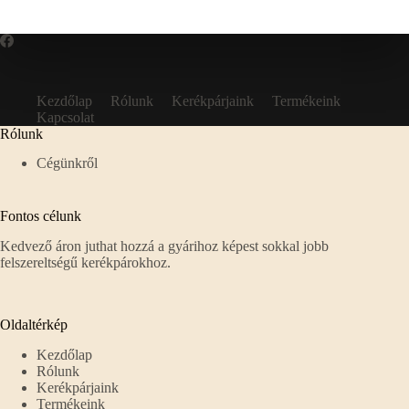
Kezdőlap
Rólunk
Kerékpárjaink
Termékeink
Kapcsolat
Rólunk
Cégünkről
Fontos célunk
Kedvező áron juthat hozzá a gyárihoz képest sokkal jobb
felszereltségű kerékpárokhoz.
Oldaltérkép
Kezdőlap
Rólunk
Kerékpárjaink
Termékeink