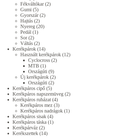
termék
2
Fékváltókar
2
5
termék
Gumi
5
termék
2
Gyorszár
2
2
termék
Hajtás
2
termék
20
Nyereg
20
1
termék
Pedál
1
2
termék
Sor
2
termék
2
Váltás
2
termék
14
Kerékpárok
14
termék
12
Használt kerékpárok
12
2
termék
Cyclocross
2
1
termék
MTB
1
termék
9
Országúti
9
termék
2
Új kerékpárok
2
2
termék
Országúti
2
5
termék
Kerékpáros cipő
5
termék
2
Kerékpáros napszemüveg
2
4
termék
Kerékpáros ruházat
4
termék
3
Kerékpáros mez
3
termék
1
Kerékpáros nadrágok
1
4
termék
Kerékpáros sisak
4
termék
1
Kerékpáros táska
1
2
termék
Kerékpárváz
2
termék
14
Kerékszettek
14
termék