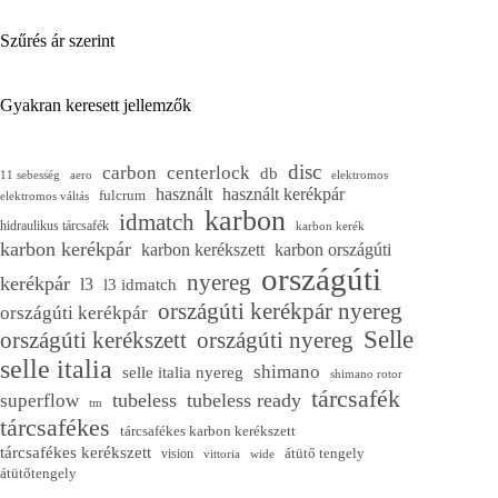
Szűrés ár szerint
Gyakran keresett jellemzők
disc
carbon
centerlock
db
11 sebesség
aero
elektromos
használt
használt kerékpár
fulcrum
elektromos váltás
karbon
idmatch
hidraulikus tárcsafék
karbon kerék
karbon kerékpár
karbon kerékszett
karbon országúti
országúti
nyereg
kerékpár
l3
l3 idmatch
országúti kerékpár nyereg
országúti kerékpár
Selle
országúti kerékszett
országúti nyereg
selle italia
shimano
selle italia nyereg
shimano rotor
tárcsafék
tubeless
tubeless ready
superflow
tm
tárcsafékes
tárcsafékes karbon kerékszett
tárcsafékes kerékszett
átütő tengely
vision
vittoria
wide
átütőtengely