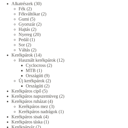
30
Alkatrészek
30
2
termék
Fék
2
termék
2
Fékváltókar
2
5
termék
Gumi
5
termék
2
Gyorszár
2
2
termék
Hajtás
2
termék
20
Nyereg
20
1
termék
Pedál
1
2
termék
Sor
2
termék
2
Váltás
2
termék
14
Kerékpárok
14
termék
12
Használt kerékpárok
12
2
termék
Cyclocross
2
1
termék
MTB
1
termék
9
Országúti
9
termék
2
Új kerékpárok
2
2
termék
Országúti
2
5
termék
Kerékpáros cipő
5
termék
2
Kerékpáros napszemüveg
2
4
termék
Kerékpáros ruházat
4
termék
3
Kerékpáros mez
3
termék
1
Kerékpáros nadrágok
1
4
termék
Kerékpáros sisak
4
termék
1
Kerékpáros táska
1
2
termék
Kerékpárváz
2