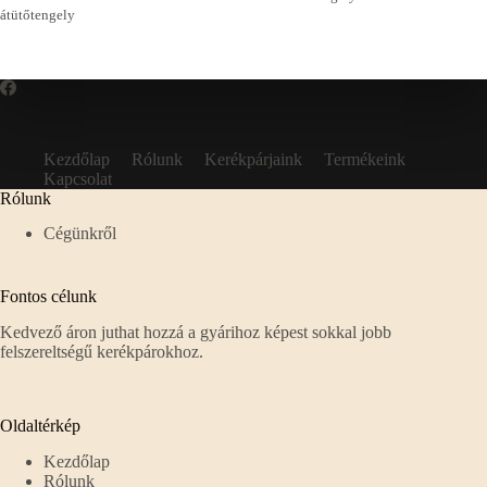
átütőtengely
Kezdőlap
Rólunk
Kerékpárjaink
Termékeink
Kapcsolat
Rólunk
Cégünkről
Fontos célunk
Kedvező áron juthat hozzá a gyárihoz képest sokkal jobb
felszereltségű kerékpárokhoz.
Oldaltérkép
Kezdőlap
Rólunk