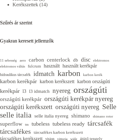
termék
14
Kerékszettek
14
termék
Szűrés ár szerint
Gyakran keresett jellemzők
disc
carbon
centerlock
db
11 sebesség
aero
elektromos
használt
használt kerékpár
fulcrum
elektromos váltás
karbon
idmatch
hidraulikus tárcsafék
karbon kerék
karbon kerékpár
karbon kerékszett
karbon országúti
országúti
nyereg
kerékpár
l3
l3 idmatch
országúti kerékpár nyereg
országúti kerékpár
Selle
országúti kerékszett
országúti nyereg
selle italia
shimano
selle italia nyereg
shimano rotor
tárcsafék
tubeless
tubeless ready
superflow
tm
tárcsafékes
tárcsafékes karbon kerékszett
tárcsafékes kerékszett
átütő tengely
vision
vittoria
wide