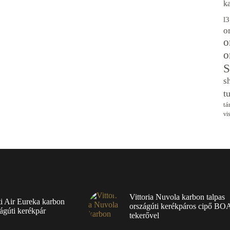
k
l
o
o
o
S
s
t
tá
vi
Vittoria Nuvola karbon talpas
ti Air Eureka karbon
országúti kerékpáros cipő BO
ágúti kerékpár
tekerővel