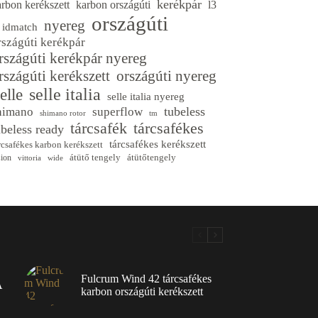
kerékpár
arbon kerékszett
karbon országúti
l3
országúti
nyereg
3 idmatch
rszágúti kerékpár
rszágúti kerékpár nyereg
rszágúti kerékszett
országúti nyereg
selle italia
elle
selle italia nyereg
tubeless
himano
superflow
shimano rotor
tm
tárcsafék
tárcsafékes
ubeless ready
tárcsafékes kerékszett
rcsafékes karbon kerékszett
átütő tengely
átütőtengely
sion
vittoria
wide
Fulcrum Wind 42 tárcsafékes
A
karbon országúti kerékszett