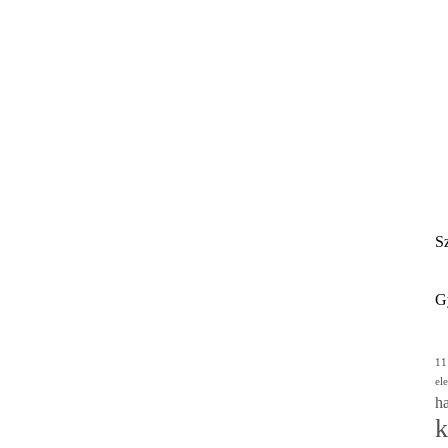
Sz
G
11
el
ha
k