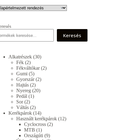
eresés
Keresés
30
Alkatrészek
30
2
termék
Fék
2
termék
2
Fékváltókar
2
5
termék
Gumi
5
termék
2
Gyorszár
2
2
termék
Hajtás
2
termék
20
Nyereg
20
1
termék
Pedál
1
2
termék
Sor
2
termék
2
Váltás
2
termék
14
Kerékpárok
14
termék
12
Használt kerékpárok
12
2
termék
Cyclocross
2
1
termék
MTB
1
termék
9
Országúti
9