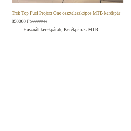
Trek Top Fuel Project One összteleszkópos MTB kerékpár
850000
Ft
890000
Ft
Original
Current
price
price
Használt kerékpárok
,
Kerékpárok
,
MTB
was:
is:
890000 Ft.
850000 Ft.