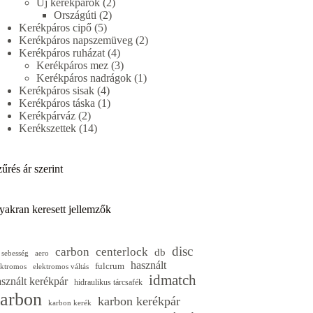
termék
2
Új kerékpárok
2
2
termék
Országúti
2
5
termék
Kerékpáros cipő
5
termék
2
Kerékpáros napszemüveg
2
4
termék
Kerékpáros ruházat
4
termék
3
Kerékpáros mez
3
termék
1
Kerékpáros nadrágok
1
4
termék
Kerékpáros sisak
4
termék
1
Kerékpáros táska
1
2
termék
Kerékpárváz
2
termék
14
Kerékszettek
14
termék
űrés ár szerint
yakran keresett jellemzők
disc
carbon
centerlock
db
 sebesség
aero
használt
fulcrum
ektromos
elektromos váltás
idmatch
sznált kerékpár
hidraulikus tárcsafék
arbon
karbon kerékpár
karbon kerék