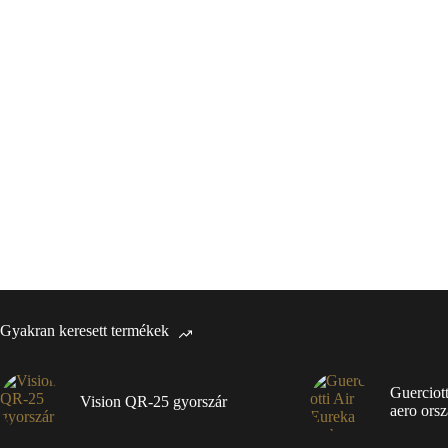
Gyakran keresett termékek
Guerciot
Vision QR-25 gyorszár
aero orsz