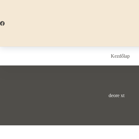
Skip
to
content
Kezdőlap
deore xt