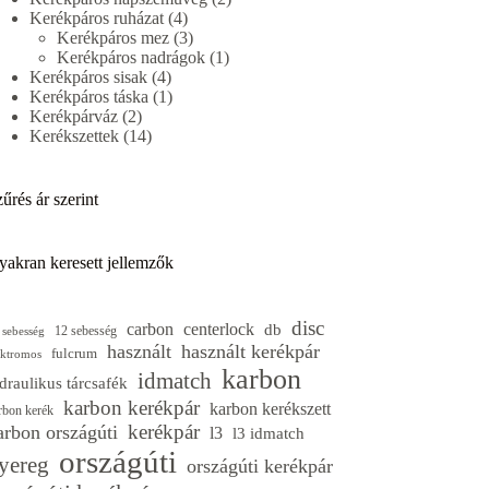
4
termék
Kerékpáros ruházat
4
termék
3
Kerékpáros mez
3
termék
1
Kerékpáros nadrágok
1
4
termék
Kerékpáros sisak
4
termék
1
Kerékpáros táska
1
2
termék
Kerékpárváz
2
termék
14
Kerékszettek
14
termék
űrés ár szerint
yakran keresett jellemzők
disc
carbon
centerlock
db
12 sebesség
 sebesség
használt
használt kerékpár
fulcrum
ektromos
karbon
idmatch
draulikus tárcsafék
karbon kerékpár
karbon kerékszett
rbon kerék
kerékpár
arbon országúti
l3
l3 idmatch
országúti
yereg
országúti kerékpár