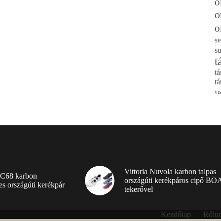
o
o
o
se
s
t
tá
tá
vi
Vittoria Nuvola karbon talpas
 C68 karbon
országúti kerékpáros cipő BO
es országúti kerékpár
tekerővel
Kezdőlap
Rólu