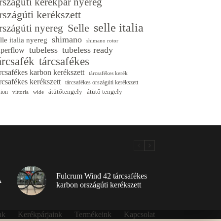
rszágúti kerékpár nyereg
rszágúti kerékszett
selle italia
Selle
rszágúti nyereg
shimano
lle italia nyereg
shimano rotor
tubeless
tubeless ready
uperflow
árcsafék
tárcsafékes
rcsafékes karbon kerékszett
tárcsafékes kerék
rcsafékes kerékszett
tárcsafékes országúti kerékszett
átütőtengely
átütő tengely
sion
vittoria
wide
Fulcrum Wind 42 tárcsafékes
A
karbon országúti kerékszett
nk
Kerékpárjaink
Termékeink
Kapcsolat