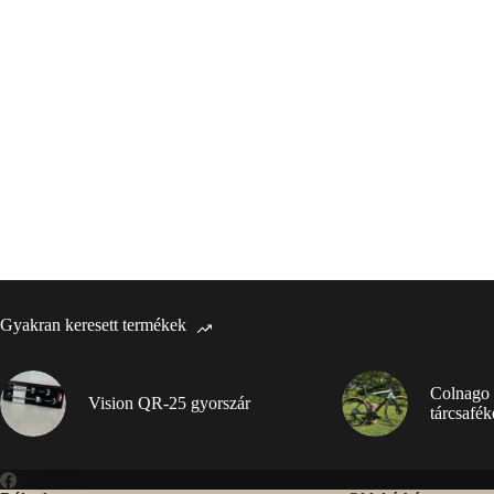
Gyakran keresett termékek
Colnago
Vision QR-25 gyorszár
tárcsafék