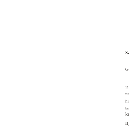
Sz
G
11
el
hi
ka
k
n