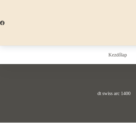
Skip
to
content
Kezdőlap
dt swiss arc 1400