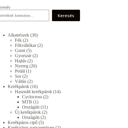
eresés
Keresés
30
Alkatrészek
30
2
termék
Fék
2
termék
2
Fékváltókar
2
5
termék
Gumi
5
termék
2
Gyorszár
2
2
termék
Hajtás
2
termék
20
Nyereg
20
1
termék
Pedál
1
2
termék
Sor
2
termék
2
Váltás
2
termék
16
Kerékpárok
16
termék
14
Használt kerékpárok
14
2
termék
Cyclocross
2
1
termék
MTB
1
termék
11
Országúti
11
2
termék
Új kerékpárok
2
2
termék
Országúti
2
5
termék
Kerékpáros cipő
5
termék
2
Kerékpáros napszemüveg
2