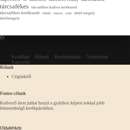
tárcsafékes
tárcsafékes karbon kerékszett
tárcsafékes kerékszett
átütő tengely
vision
vittoria
wide
átütőtengely
Kezdőlap
Rólunk
Kerékpárjaink
Termékeink
Kapcsolat
Rólunk
Cégünkről
Fontos célunk
Kedvező áron juthat hozzá a gyárihoz képest sokkal jobb
felszereltségű kerékpárokhoz.
Oldaltérkép