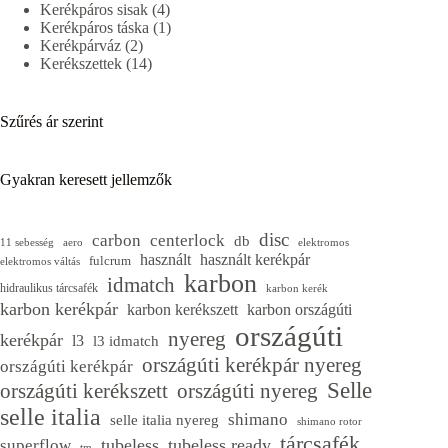
4
termék
Kerékpáros sisak
4
termék
1
Kerékpáros táska
1
2
termék
Kerékpárváz
2
termék
14
Kerékszettek
14
termék
Szűrés ár szerint
Gyakran keresett jellemzők
disc
carbon
centerlock
db
11 sebesség
aero
elektromos
használt
használt kerékpár
fulcrum
elektromos váltás
karbon
idmatch
hidraulikus tárcsafék
karbon kerék
karbon kerékpár
karbon kerékszett
karbon országúti
országúti
nyereg
kerékpár
l3
l3 idmatch
országúti kerékpár nyereg
országúti kerékpár
Selle
országúti kerékszett
országúti nyereg
selle italia
shimano
selle italia nyereg
shimano rotor
tárcsafék
tubeless
tubeless ready
superflow
tm