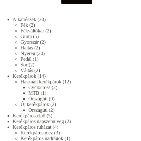
30
Alkatrészek
30
2
termék
Fék
2
termék
2
Fékváltókar
2
5
termék
Gumi
5
termék
2
Gyorszár
2
2
termék
Hajtás
2
termék
20
Nyereg
20
1
termék
Pedál
1
2
termék
Sor
2
termék
2
Váltás
2
termék
14
Kerékpárok
14
termék
12
Használt kerékpárok
12
2
termék
Cyclocross
2
1
termék
MTB
1
termék
9
Országúti
9
termék
2
Új kerékpárok
2
2
termék
Országúti
2
5
termék
Kerékpáros cipő
5
termék
2
Kerékpáros napszemüveg
2
4
termék
Kerékpáros ruházat
4
termék
3
Kerékpáros mez
3
termék
1
Kerékpáros nadrágok
1