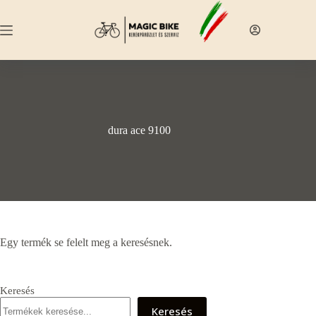
Skip
to
content
dura ace 9100
Egy termék se felelt meg a keresésnek.
Keresés
Keresés