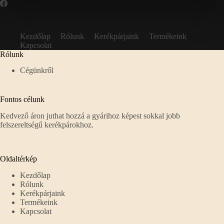
Kezdőlap
Rólunk
Kerékpárjaink
Termékeink
Kapcsolat
Rólunk
Cégünkről
Fontos célunk
Kedvező áron juthat hozzá a gyárihoz képest sokkal jobb
felszereltségű kerékpárokhoz.
Oldaltérkép
Kezdőlap
Rólunk
Kerékpárjaink
Termékeink
Kapcsolat