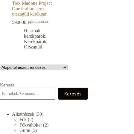
Trek Madone Project
One karbon aero
országúti kerékpár
590000
Ft
650000
Ft
Original
Current
price
price
Használt
was:
is:
kerékpárok
,
650000 Ft.
590000 Ft.
Kerékpárok
,
Országúti
Keresés
Keresés
30
Alkatrészek
30
2
termék
Fék
2
termék
2
Fékváltókar
2
5
termék
Gumi
5