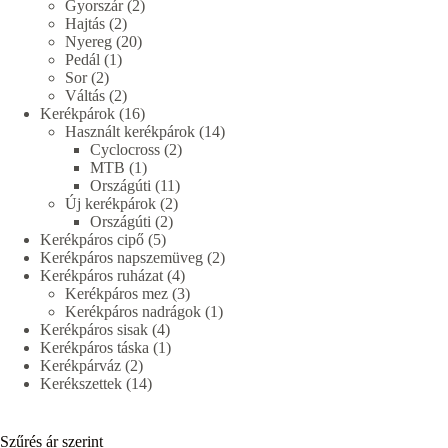
termék
2
Gyorszár
2
2
termék
Hajtás
2
termék
20
Nyereg
20
1
termék
Pedál
1
2
termék
Sor
2
termék
2
Váltás
2
termék
16
Kerékpárok
16
termék
14
Használt kerékpárok
14
2
termék
Cyclocross
2
1
termék
MTB
1
termék
11
Országúti
11
2
termék
Új kerékpárok
2
2
termék
Országúti
2
5
termék
Kerékpáros cipő
5
termék
2
Kerékpáros napszemüveg
2
4
termék
Kerékpáros ruházat
4
termék
3
Kerékpáros mez
3
termék
1
Kerékpáros nadrágok
1
4
termék
Kerékpáros sisak
4
termék
1
Kerékpáros táska
1
2
termék
Kerékpárváz
2
termék
14
Kerékszettek
14
termék
Szűrés ár szerint