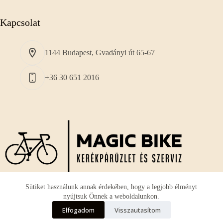
Kapcsolat
1144 Budapest, Gvadányi út 65-67
+36 30 651 2016
Sütiket használunk annak érdekében, hogy a legjobb élményt
nyújtsuk Önnek a weboldalunkon.
A vállalkozásunk fő profilja a használt és új
országúti
Elfogadom
Visszautasítom
kerékpárok
szervizelése, illetve eladása kedvező áron.