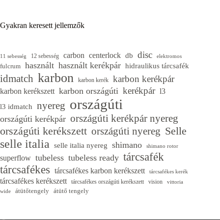
Gyakran keresett jellemzők
disc
carbon
centerlock
db
12 sebesség
11 sebesség
elektromos
használt
használt kerékpár
hidraulikus tárcsafék
fulcrum
karbon
idmatch
karbon kerékpár
karbon kerék
kerékpár
karbon országúti
karbon kerékszett
l3
országúti
nyereg
l3 idmatch
országúti kerékpár nyereg
országúti kerékpár
országúti kerékszett
Selle
országúti nyereg
selle italia
shimano
selle italia nyereg
shimano rotor
tárcsafék
tubeless
tubeless ready
superflow
tárcsafékes
tárcsafékes karbon kerékszett
tárcsafékes kerék
tárcsafékes kerékszett
tárcsafékes országúti kerékszett
vision
vittoria
átütőtengely
átütő tengely
wide