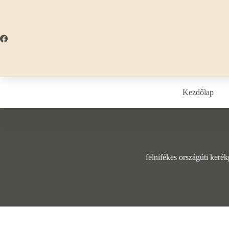
Skip
to
content
Kezdőlap
felnifékes országúti kerék