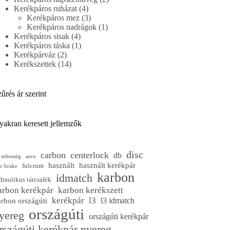
4
termék
Kerékpáros ruházat
4
termék
3
Kerékpáros mez
3
termék
1
Kerékpáros nadrágok
1
4
termék
Kerékpáros sisak
4
termék
1
Kerékpáros táska
1
2
termék
Kerékpárváz
2
termék
14
Kerékszettek
14
termék
űrés ár szerint
yakran keresett jellemzők
disc
carbon
centerlock
db
 sebesség
aero
használt
használt kerékpár
fulcrum
sc brake
karbon
idmatch
draulikus tárcsafék
arbon kerékpár
karbon kerékszett
kerékpár
l3
l3 idmatch
arbon országúti
országúti
yereg
országúti kerékpár
rszágúti kerékpár nyereg