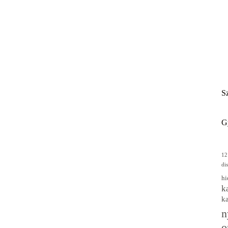
Sz
G
12
di
hi
k
k
n
o