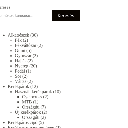
eresés
Keresés
30
Alkatrészek
30
2
termék
Fék
2
termék
2
Fékváltókar
2
5
termék
Gumi
5
termék
2
Gyorszár
2
2
termék
Hajtás
2
termék
20
Nyereg
20
1
termék
Pedál
1
2
termék
Sor
2
termék
2
Váltás
2
termék
12
Kerékpárok
12
termék
10
Használt kerékpárok
10
2
termék
Cyclocross
2
1
termék
MTB
1
termék
7
Országúti
7
termék
2
Új kerékpárok
2
2
termék
Országúti
2
5
termék
Kerékpáros cipő
5
termék
2
Kerékpáros napszemüveg
2