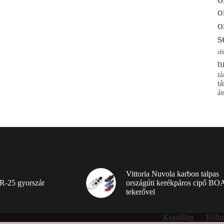
o
o
s
sh
t
tá
tá
át
Vittoria Nuvola karbon talpas
R-25 gyorszár
országúti kerékpáros cipő BO
tekerővel
Kezdőlap
Rólu