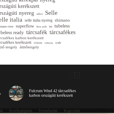
rszágúti kerékszett
Selle
rszágúti nyereg
salice
elle italia
shimano
selle italia nyereg
tubeless
superflow
imano rotor
tm
thru axle
tárcsafék
tárcsafékes
ubeless ready
rcsafékes karbon kerékszett
rcsafékes kerékszett
vision
wide
vittoria
ütő tengely
átütőtengely
Fulcrum Wind 42 tárcsafékes
A
karbon országúti kerékszett
nk
Kerékpárjaink
Termékeink
Kapcsolat