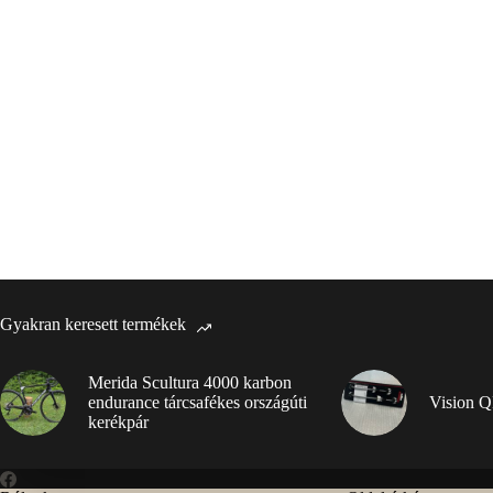
Gyakran keresett termékek
Merida Scultura 4000 karbon
endurance tárcsafékes országúti
Vision Q
kerékpár