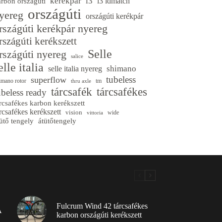
kerékpár
l3
l3 idmatch
arbon országúti
országúti
yereg
országúti kerékpár
rszágúti kerékpár nyereg
rszágúti kerékszett
Selle
rszágúti nyereg
salice
elle italia
shimano
selle italia nyereg
tubeless
superflow
imano rotor
tm
thru axle
tárcsafék
tárcsafékes
ubeless ready
rcsafékes karbon kerékszett
rcsafékes kerékszett
vision
wide
vittoria
ütő tengely
átütőtengely
Fulcrum Wind 42 tárcsafékes
A
karbon országúti kerékszett