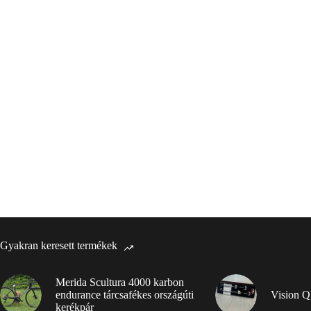
Gyakran keresett termékek
Merida Scultura 4000 karbon
endurance tárcsafékes országúti
Vision Q
kerékpár