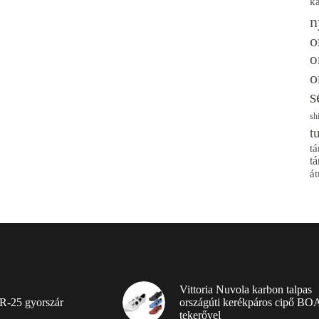
k
n
o
o
o
s
sh
t
tá
tá
át
Vittoria Nuvola karbon talpas
R-25 gyorszár
országúti kerékpáros cipő BO
tekerővel