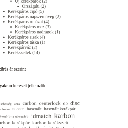
termék
2
Új kerékpárok
2
2
termék
Országúti
2
5
termék
Kerékpáros cipő
5
termék
2
Kerékpáros napszemüveg
2
4
termék
Kerékpáros ruházat
4
termék
3
Kerékpáros mez
3
termék
1
Kerékpáros nadrágok
1
4
termék
Kerékpáros sisak
4
termék
1
Kerékpáros táska
1
2
termék
Kerékpárváz
2
termék
14
Kerékszettek
14
termék
űrés ár szerint
yakran keresett jellemzők
disc
carbon
centerlock
db
 sebesség
aero
használt
használt kerékpár
fulcrum
sc brake
karbon
idmatch
draulikus tárcsafék
arbon kerékpár
karbon kerékszett