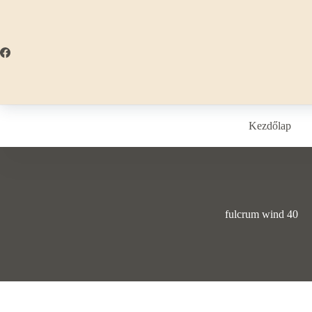
Skip
to
content
Kezdőlap
fulcrum wind 40