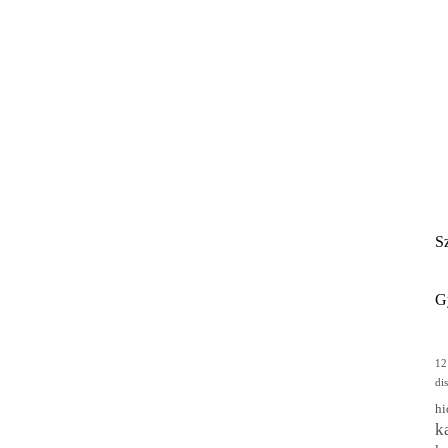
Sz
G
12
di
hi
k