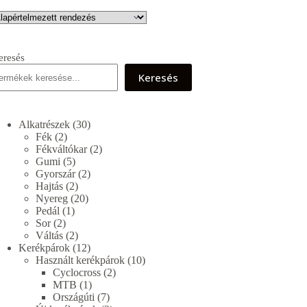
eresés
Keresés
30
Alkatrészek
30
2
termék
Fék
2
termék
2
Fékváltókar
2
5
termék
Gumi
5
termék
2
Gyorszár
2
2
termék
Hajtás
2
termék
20
Nyereg
20
1
termék
Pedál
1
2
termék
Sor
2
termék
2
Váltás
2
termék
12
Kerékpárok
12
termék
10
Használt kerékpárok
10
2
termék
Cyclocross
2
1
termék
MTB
1
termék
7
Országúti
7