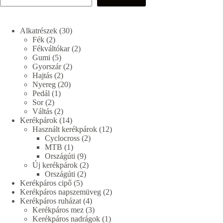
30
Alkatrészek
30
2
termék
Fék
2
termék
2
Fékváltókar
2
5
termék
Gumi
5
termék
2
Gyorszár
2
2
termék
Hajtás
2
termék
20
Nyereg
20
1
termék
Pedál
1
2
termék
Sor
2
termék
2
Váltás
2
termék
14
Kerékpárok
14
termék
12
Használt kerékpárok
12
2
termék
Cyclocross
2
1
termék
MTB
1
termék
9
Országúti
9
termék
2
Új kerékpárok
2
2
termék
Országúti
2
5
termék
Kerékpáros cipő
5
termék
2
Kerékpáros napszemüveg
2
4
termék
Kerékpáros ruházat
4
termék
3
Kerékpáros mez
3
termék
1
Kerékpáros nadrágok
1