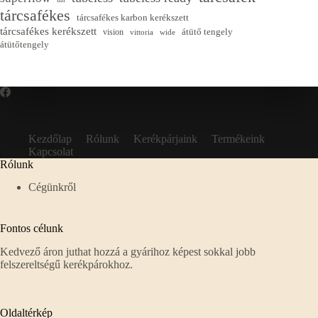
tárcsafékes
tárcsafékes karbon kerékszett
tárcsafékes kerékszett
átütő tengely
vision
vittoria
wide
átütőtengely
Kezdőlap
Rólunk
Kerékpárjaink
Termékeink
Kapcsolat
Rólunk
Cégünkről
Fontos célunk
Kedvező áron juthat hozzá a gyárihoz képest sokkal jobb
felszereltségű kerékpárokhoz.
Oldaltérkép