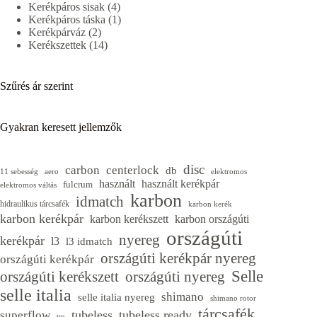
4
termék
Kerékpáros sisak
4
termék
1
Kerékpáros táska
1
2
termék
Kerékpárváz
2
termék
14
Kerékszettek
14
termék
Szűrés ár szerint
Gyakran keresett jellemzők
disc
carbon
centerlock
db
11 sebesség
aero
elektromos
használt
használt kerékpár
fulcrum
elektromos váltás
karbon
idmatch
hidraulikus tárcsafék
karbon kerék
karbon kerékpár
karbon kerékszett
karbon országúti
országúti
nyereg
kerékpár
l3
l3 idmatch
országúti kerékpár nyereg
országúti kerékpár
Selle
országúti kerékszett
országúti nyereg
selle italia
shimano
selle italia nyereg
shimano rotor
tárcsafék
tubeless
tubeless ready
superflow
tm