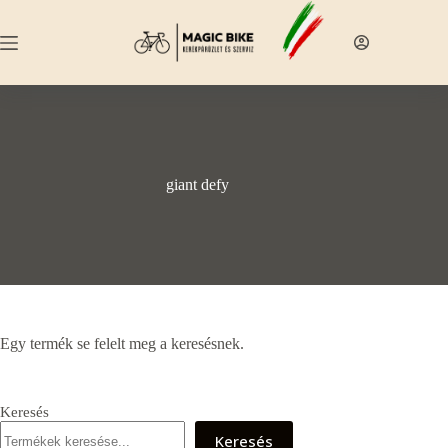
Skip
to
content
giant defy
Egy termék se felelt meg a keresésnek.
Keresés
Keresés