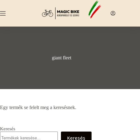
Skip
to
content
giant fleet
Egy termék se felelt meg a keresésnek.
Keresés
Keresés