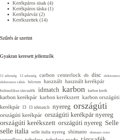
4
termék
Kerékpáros sisak
4
termék
1
Kerékpáros táska
1
2
termék
Kerékpárváz
2
termék
14
Kerékszettek
14
termék
Szűrés ár szerint
Gyakran keresett jellemzők
disc
carbon
centerlock
db
11 sebesség
12 sebesség
elektromos
használt
használt kerékpár
fulcrum
elektromos váltás
karbon
idmatch
hidraulikus tárcsafék
karbon kerék
karbon kerékpár
karbon kerékszett
karbon országúti
országúti
nyereg
kerékpár
l3
l3 idmatch
országúti kerékpár nyereg
országúti kerékpár
Selle
országúti kerékszett
országúti nyereg
selle italia
shimano
selle italia nyereg
shimano rotor
tárcsafék
tubeless
tubeless ready
superflow