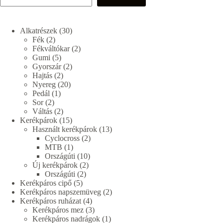
30
Alkatrészek
30
2
termék
Fék
2
termék
2
Fékváltókar
2
5
termék
Gumi
5
termék
2
Gyorszár
2
2
termék
Hajtás
2
termék
20
Nyereg
20
1
termék
Pedál
1
2
termék
Sor
2
termék
2
Váltás
2
termék
15
Kerékpárok
15
termék
13
Használt kerékpárok
13
2
termék
Cyclocross
2
1
termék
MTB
1
termék
10
Országúti
10
2
termék
Új kerékpárok
2
2
termék
Országúti
2
5
termék
Kerékpáros cipő
5
termék
2
Kerékpáros napszemüveg
2
4
termék
Kerékpáros ruházat
4
termék
3
Kerékpáros mez
3
termék
1
Kerékpáros nadrágok
1