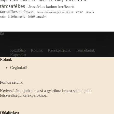
tárcsafékes
tárcsafékes karbon kerékszett
tárcsafékes kerékszett
vision
tárcsafékes országúti kerékszett
vittoria
átütőtengely
átütő tengely
wide
Kezdőlap
Rólunk
Kerékpárjaink
Termékeink
Kapcsolat
Rólunk
Cégünkről
Fontos célunk
Kedvező áron juthat hozzá a gyárihoz képest sokkal jobb
felszereltségű kerékpárokhoz.
Oldaltérkép