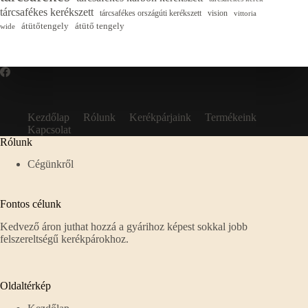
tárcsafékes kerékszett
tárcsafékes országúti kerékszett
vision
vittoria
átütőtengely
átütő tengely
wide
Kezdőlap
Rólunk
Kerékpárjaink
Termékeink
Kapcsolat
Rólunk
Cégünkről
Fontos célunk
Kedvező áron juthat hozzá a gyárihoz képest sokkal jobb
felszereltségű kerékpárokhoz.
Oldaltérkép