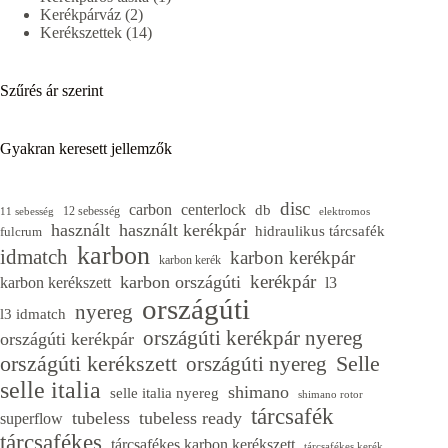
2
termék
Kerékpárváz
2
termék
14
Kerékszettek
14
termék
Szűrés ár szerint
Gyakran keresett jellemzők
disc
carbon
centerlock
db
12 sebesség
11 sebesség
elektromos
használt
használt kerékpár
hidraulikus tárcsafék
fulcrum
karbon
idmatch
karbon kerékpár
karbon kerék
kerékpár
karbon országúti
karbon kerékszett
l3
országúti
nyereg
l3 idmatch
országúti kerékpár nyereg
országúti kerékpár
országúti kerékszett
Selle
országúti nyereg
selle italia
shimano
selle italia nyereg
shimano rotor
tárcsafék
tubeless
tubeless ready
superflow
tárcsafékes
tárcsafékes karbon kerékszett
tárcsafékes kerék