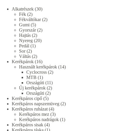
30
Alkatrészek
30
2
termék
Fék
2
termék
2
Fékváltókar
2
5
termék
Gumi
5
termék
2
Gyorszár
2
2
termék
Hajtás
2
termék
20
Nyereg
20
1
termék
Pedál
1
2
termék
Sor
2
termék
2
Váltás
2
termék
16
Kerékpárok
16
termék
14
Használt kerékpárok
14
2
termék
Cyclocross
2
1
termék
MTB
1
termék
11
Országúti
11
2
termék
Új kerékpárok
2
2
termék
Országúti
2
5
termék
Kerékpáros cipő
5
termék
2
Kerékpáros napszemüveg
2
4
termék
Kerékpáros ruházat
4
termék
3
Kerékpáros mez
3
termék
1
Kerékpáros nadrágok
1
4
termék
Kerékpáros sisak
4
termék
1
Kerékpáros táska
1