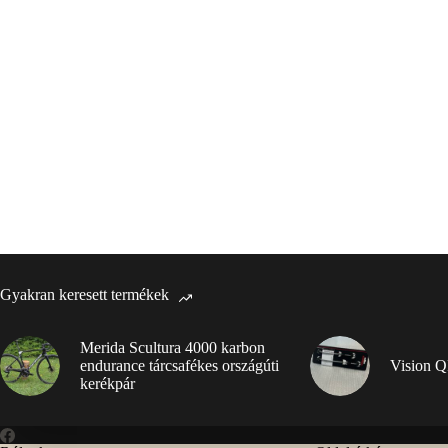
Gyakran keresett termékek
Merida Scultura 4000 karbon
endurance tárcsafékes országúti
Vision Q
kerékpár