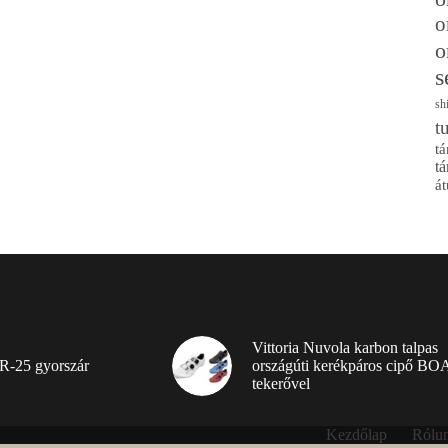
o
o
s
sh
t
tá
tá
át
Vittoria Nuvola karbon talpas
R-25 gyorszár
országúti kerékpáros cipő BO
tekerővel
Kezdőlap
Rólu