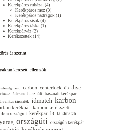
4
termék
Kerékpáros ruházat
4
termék
3
Kerékpáros mez
3
termék
1
Kerékpáros nadrágok
1
4
termék
Kerékpáros sisak
4
termék
1
Kerékpáros táska
1
2
termék
Kerékpárváz
2
termék
14
Kerékszettek
14
termék
űrés ár szerint
yakran keresett jellemzők
disc
carbon
centerlock
db
 sebesség
aero
használt
használt kerékpár
fulcrum
sc brake
karbon
idmatch
draulikus tárcsafék
arbon kerékpár
karbon kerékszett
kerékpár
l3
l3 idmatch
arbon országúti
országúti
yereg
országúti kerékpár
rszágúti kerékpár nyereg