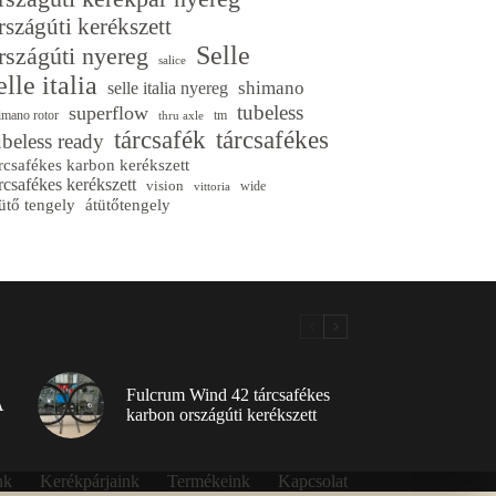
rszágúti kerékszett
Selle
rszágúti nyereg
salice
elle italia
shimano
selle italia nyereg
tubeless
superflow
imano rotor
tm
thru axle
tárcsafék
tárcsafékes
ubeless ready
rcsafékes karbon kerékszett
rcsafékes kerékszett
vision
wide
vittoria
ütő tengely
átütőtengely
Fulcrum Wind 42 tárcsafékes
A
karbon országúti kerékszett
nk
Kerékpárjaink
Termékeink
Kapcsolat