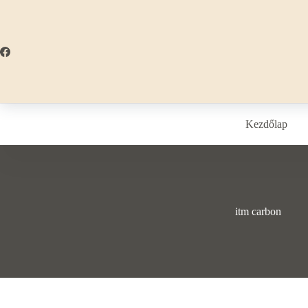
Skip
to
content
Kezdőlap
itm carbon