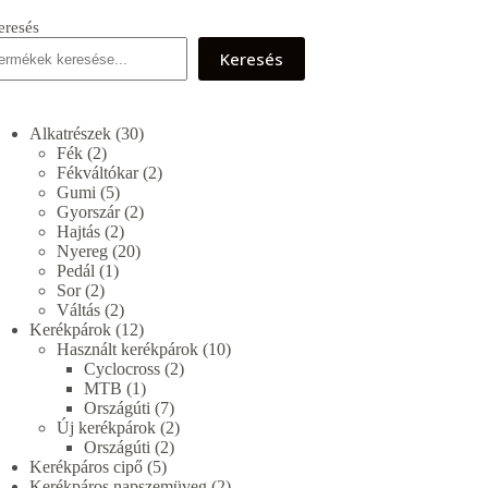
eresés
Keresés
30
Alkatrészek
30
2
termék
Fék
2
termék
2
Fékváltókar
2
5
termék
Gumi
5
termék
2
Gyorszár
2
2
termék
Hajtás
2
termék
20
Nyereg
20
1
termék
Pedál
1
2
termék
Sor
2
termék
2
Váltás
2
termék
12
Kerékpárok
12
termék
10
Használt kerékpárok
10
2
termék
Cyclocross
2
1
termék
MTB
1
termék
7
Országúti
7
termék
2
Új kerékpárok
2
2
termék
Országúti
2
5
termék
Kerékpáros cipő
5
termék
2
Kerékpáros napszemüveg
2