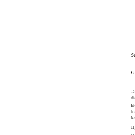
Sz
G
12
di
hi
k
k
n
o