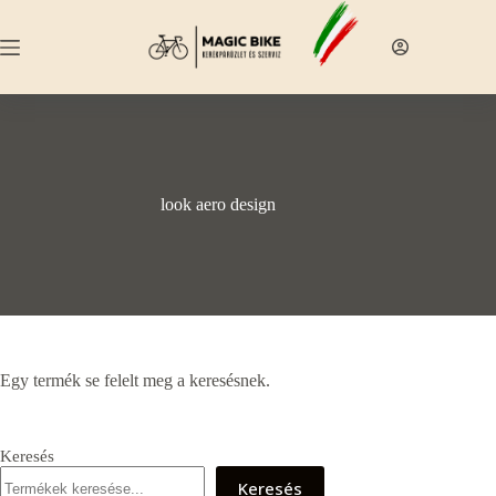
Skip
to
content
look aero design
Egy termék se felelt meg a keresésnek.
Keresés
Keresés