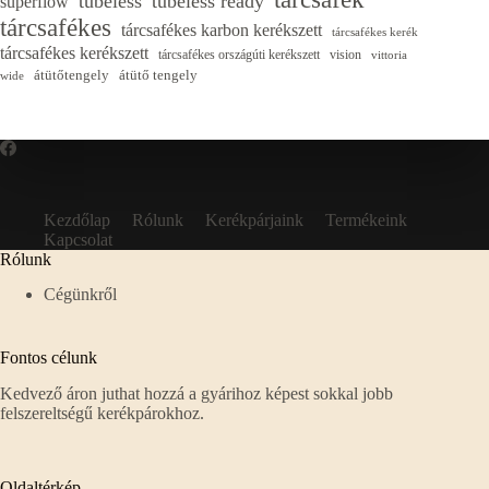
tubeless
tubeless ready
superflow
tárcsafékes
tárcsafékes karbon kerékszett
tárcsafékes kerék
tárcsafékes kerékszett
tárcsafékes országúti kerékszett
vision
vittoria
átütőtengely
átütő tengely
wide
Kezdőlap
Rólunk
Kerékpárjaink
Termékeink
Kapcsolat
Rólunk
Cégünkről
Fontos célunk
Kedvező áron juthat hozzá a gyárihoz képest sokkal jobb
felszereltségű kerékpárokhoz.
Oldaltérkép