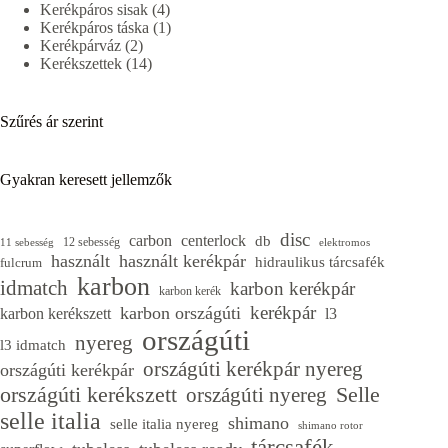
4
termék
Kerékpáros sisak
4
termék
1
Kerékpáros táska
1
2
termék
Kerékpárváz
2
termék
14
Kerékszettek
14
termék
Szűrés ár szerint
Gyakran keresett jellemzők
disc
carbon
centerlock
db
12 sebesség
11 sebesség
elektromos
használt
használt kerékpár
hidraulikus tárcsafék
fulcrum
karbon
idmatch
karbon kerékpár
karbon kerék
kerékpár
karbon országúti
karbon kerékszett
l3
országúti
nyereg
l3 idmatch
országúti kerékpár nyereg
országúti kerékpár
országúti kerékszett
Selle
országúti nyereg
selle italia
shimano
selle italia nyereg
shimano rotor
tárcsafék