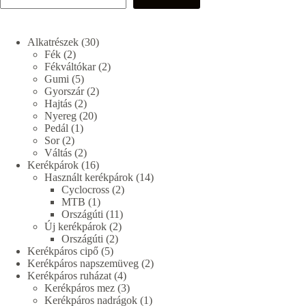
30
Alkatrészek
30
2
termék
Fék
2
termék
2
Fékváltókar
2
5
termék
Gumi
5
termék
2
Gyorszár
2
2
termék
Hajtás
2
termék
20
Nyereg
20
1
termék
Pedál
1
2
termék
Sor
2
termék
2
Váltás
2
termék
16
Kerékpárok
16
termék
14
Használt kerékpárok
14
2
termék
Cyclocross
2
1
termék
MTB
1
termék
11
Országúti
11
2
termék
Új kerékpárok
2
2
termék
Országúti
2
5
termék
Kerékpáros cipő
5
termék
2
Kerékpáros napszemüveg
2
4
termék
Kerékpáros ruházat
4
termék
3
Kerékpáros mez
3
termék
1
Kerékpáros nadrágok
1