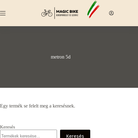
Skip
to
content
metron 5d
Egy termék se felelt meg a keresésnek.
Keresés
Keresés