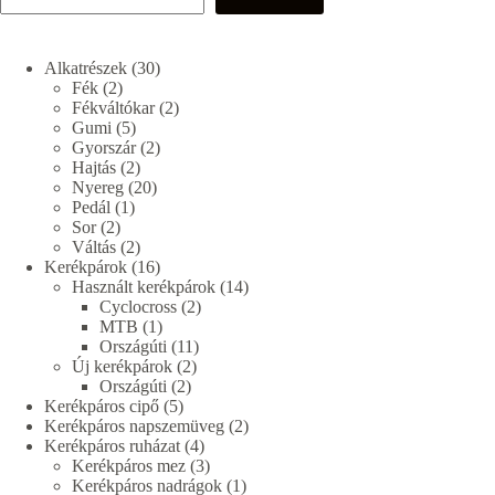
30
Alkatrészek
30
2
termék
Fék
2
termék
2
Fékváltókar
2
5
termék
Gumi
5
termék
2
Gyorszár
2
2
termék
Hajtás
2
termék
20
Nyereg
20
1
termék
Pedál
1
2
termék
Sor
2
termék
2
Váltás
2
termék
16
Kerékpárok
16
termék
14
Használt kerékpárok
14
2
termék
Cyclocross
2
1
termék
MTB
1
termék
11
Országúti
11
2
termék
Új kerékpárok
2
2
termék
Országúti
2
5
termék
Kerékpáros cipő
5
termék
2
Kerékpáros napszemüveg
2
4
termék
Kerékpáros ruházat
4
termék
3
Kerékpáros mez
3
termék
1
Kerékpáros nadrágok
1