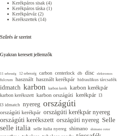
4
termék
Kerékpáros sisak
4
termék
1
Kerékpáros táska
1
2
termék
Kerékpárváz
2
termék
14
Kerékszettek
14
termék
Szűrés ár szerint
Gyakran keresett jellemzők
disc
carbon
centerlock
db
12 sebesség
11 sebesség
elektromos
használt
használt kerékpár
hidraulikus tárcsafék
fulcrum
karbon
idmatch
karbon kerékpár
karbon kerék
kerékpár
karbon országúti
karbon kerékszett
l3
országúti
nyereg
l3 idmatch
országúti kerékpár nyereg
országúti kerékpár
országúti kerékszett
Selle
országúti nyereg
selle italia
shimano
selle italia nyereg
shimano rotor
tárcsafék