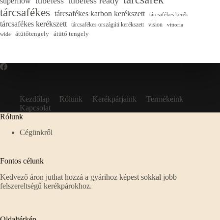
tubeless
tubeless ready
superflow
tárcsafékes
tárcsafékes karbon kerékszett
tárcsafékes kerék
tárcsafékes kerékszett
tárcsafékes országúti kerékszett
vision
vittoria
átütőtengely
átütő tengely
wide
Kezdőlap
Rólunk
Kerékpárjaink
Termékeink
Kapcsolat
Rólunk
Cégünkről
Fontos célunk
Kedvező áron juthat hozzá a gyárihoz képest sokkal jobb
felszereltségű kerékpárokhoz.
Oldaltérkép