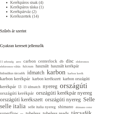
4
termék
Kerékpáros sisak
4
termék
1
Kerékpáros táska
1
2
termék
Kerékpárváz
2
termék
14
Kerékszettek
14
termék
Szűrés ár szerint
Gyakran keresett jellemzők
disc
carbon
centerlock
db
11 sebesség
aero
elektromos
használt
használt kerékpár
fulcrum
elektromos váltás
karbon
idmatch
hidraulikus tárcsafék
karbon kerék
karbon kerékpár
karbon kerékszett
karbon országúti
országúti
nyereg
kerékpár
l3
l3 idmatch
országúti kerékpár nyereg
országúti kerékpár
Selle
országúti kerékszett
országúti nyereg
selle italia
shimano
selle italia nyereg
shimano rotor
tárcsafék
tubeless
tubeless ready
superflow
tm