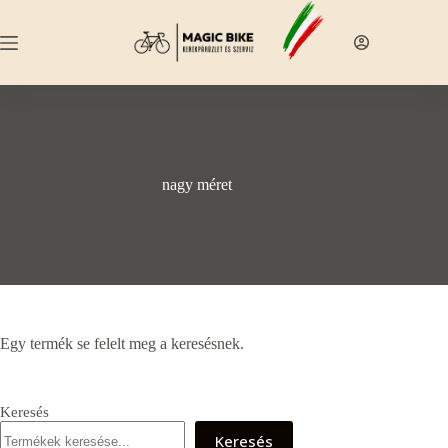
Skip
to
content
nagy méret
Egy termék se felelt meg a keresésnek.
Keresés
Keresés