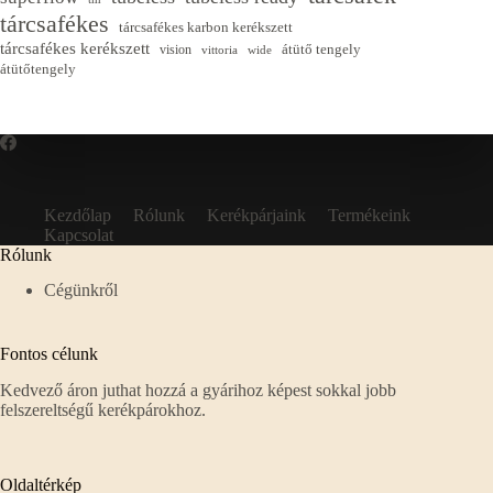
tárcsafékes
tárcsafékes karbon kerékszett
tárcsafékes kerékszett
átütő tengely
vision
vittoria
wide
átütőtengely
Kezdőlap
Rólunk
Kerékpárjaink
Termékeink
Kapcsolat
Rólunk
Cégünkről
Fontos célunk
Kedvező áron juthat hozzá a gyárihoz képest sokkal jobb
felszereltségű kerékpárokhoz.
Oldaltérkép