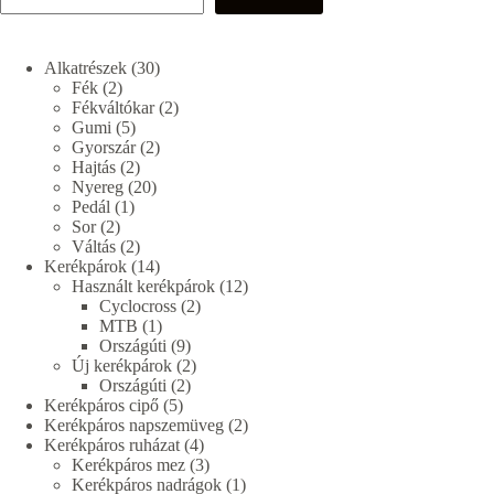
30
Alkatrészek
30
2
termék
Fék
2
termék
2
Fékváltókar
2
5
termék
Gumi
5
termék
2
Gyorszár
2
2
termék
Hajtás
2
termék
20
Nyereg
20
1
termék
Pedál
1
2
termék
Sor
2
termék
2
Váltás
2
termék
14
Kerékpárok
14
termék
12
Használt kerékpárok
12
2
termék
Cyclocross
2
1
termék
MTB
1
termék
9
Országúti
9
termék
2
Új kerékpárok
2
2
termék
Országúti
2
5
termék
Kerékpáros cipő
5
termék
2
Kerékpáros napszemüveg
2
4
termék
Kerékpáros ruházat
4
termék
3
Kerékpáros mez
3
termék
1
Kerékpáros nadrágok
1