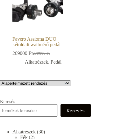
Favero Assioma DUO
kétoldali wattmérő pedál
269000
Ft
279000
Ft
Original
Current
price
price
Alkatrészek
,
Pedál
was:
is:
279000 Ft.
269000 Ft.
Keresés
Keresés
30
Alkatrészek
30
2
termék
Fék
2