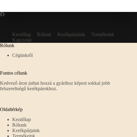
Kezdőlap
Rólunk
Kerékpárjaink
Termékeink
Kapcsolat
Rólunk
Cégünkről
Fontos célunk
Kedvező áron juthat hozzá a gyárihoz képest sokkal jobb
felszereltségű kerékpárokhoz.
Oldaltérkép
Kezdőlap
Rólunk
Kerékpárjaink
Termékeink