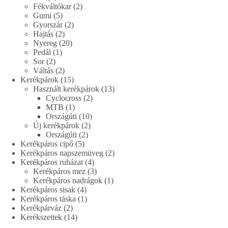
termék
2
Fékváltókar
2
5
termék
Gumi
5
termék
2
Gyorszár
2
2
termék
Hajtás
2
termék
20
Nyereg
20
1
termék
Pedál
1
2
termék
Sor
2
termék
2
Váltás
2
termék
15
Kerékpárok
15
termék
13
Használt kerékpárok
13
2
termék
Cyclocross
2
1
termék
MTB
1
termék
10
Országúti
10
2
termék
Új kerékpárok
2
2
termék
Országúti
2
5
termék
Kerékpáros cipő
5
termék
2
Kerékpáros napszemüveg
2
4
termék
Kerékpáros ruházat
4
termék
3
Kerékpáros mez
3
termék
1
Kerékpáros nadrágok
1
4
termék
Kerékpáros sisak
4
termék
1
Kerékpáros táska
1
2
termék
Kerékpárváz
2
termék
14
Kerékszettek
14
termék