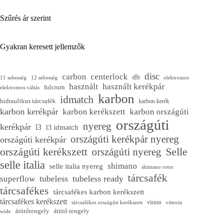
Szűrés ár szerint
Gyakran keresett jellemzők
disc
carbon
centerlock
db
11 sebesség
12 sebesség
elektromos
használt
használt kerékpár
fulcrum
elektromos váltás
karbon
idmatch
hidraulikus tárcsafék
karbon kerék
karbon kerékpár
karbon kerékszett
karbon országúti
országúti
nyereg
kerékpár
l3
l3 idmatch
országúti kerékpár nyereg
országúti kerékpár
Selle
országúti kerékszett
országúti nyereg
selle italia
shimano
selle italia nyereg
shimano rotor
tárcsafék
tubeless
tubeless ready
superflow
tárcsafékes
tárcsafékes karbon kerékszett
tárcsafékes kerékszett
vision
tárcsafékes országúti kerékszett
vittoria
átütőtengely
átütő tengely
wide