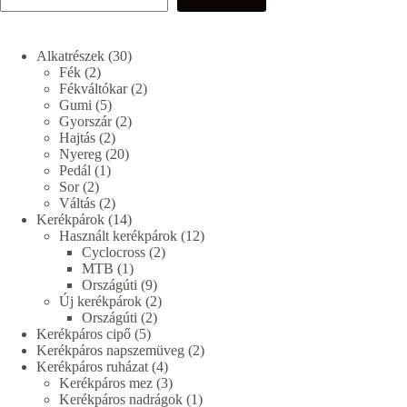
30
Alkatrészek
30
2
termék
Fék
2
termék
2
Fékváltókar
2
5
termék
Gumi
5
termék
2
Gyorszár
2
2
termék
Hajtás
2
termék
20
Nyereg
20
1
termék
Pedál
1
2
termék
Sor
2
termék
2
Váltás
2
termék
14
Kerékpárok
14
termék
12
Használt kerékpárok
12
2
termék
Cyclocross
2
1
termék
MTB
1
termék
9
Országúti
9
termék
2
Új kerékpárok
2
2
termék
Országúti
2
5
termék
Kerékpáros cipő
5
termék
2
Kerékpáros napszemüveg
2
4
termék
Kerékpáros ruházat
4
termék
3
Kerékpáros mez
3
termék
1
Kerékpáros nadrágok
1