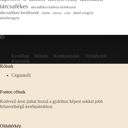
tárcsafékes
tárcsafékes karbon kerékszett
tárcsafékes kerékszett
átütő tengely
vision
vittoria
wide
átütőtengely
Kezdőlap
Rólunk
Kerékpárjaink
Termékeink
Kapcsolat
Rólunk
Cégünkről
Fontos célunk
Kedvező áron juthat hozzá a gyárihoz képest sokkal jobb
felszereltségű kerékpárokhoz.
Oldaltérkép