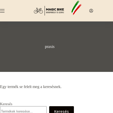
Skip
to
content
praxis
Egy termék se felelt meg a keresésnek.
Keresés
Keresés