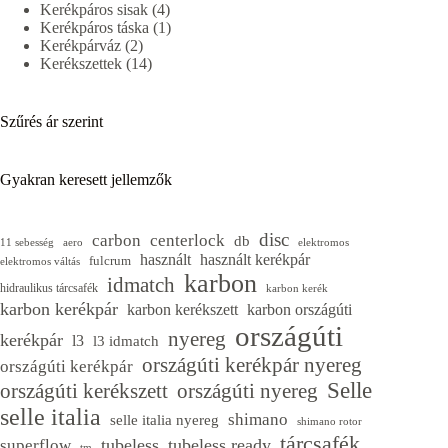
4
termék
Kerékpáros sisak
4
termék
1
Kerékpáros táska
1
2
termék
Kerékpárváz
2
termék
14
Kerékszettek
14
termék
Szűrés ár szerint
Gyakran keresett jellemzők
disc
carbon
centerlock
db
11 sebesség
aero
elektromos
használt
használt kerékpár
fulcrum
elektromos váltás
karbon
idmatch
hidraulikus tárcsafék
karbon kerék
karbon kerékpár
karbon kerékszett
karbon országúti
országúti
nyereg
kerékpár
l3
l3 idmatch
országúti kerékpár nyereg
országúti kerékpár
Selle
országúti kerékszett
országúti nyereg
selle italia
shimano
selle italia nyereg
shimano rotor
tárcsafék
tubeless
tubeless ready
superflow
tm