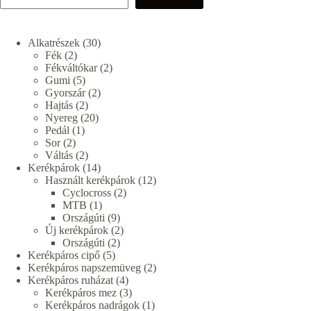
30
Alkatrészek
30
2
termék
Fék
2
termék
2
Fékváltókar
2
5
termék
Gumi
5
termék
2
Gyorszár
2
2
termék
Hajtás
2
termék
20
Nyereg
20
1
termék
Pedál
1
2
termék
Sor
2
termék
2
Váltás
2
termék
14
Kerékpárok
14
termék
12
Használt kerékpárok
12
2
termék
Cyclocross
2
1
termék
MTB
1
termék
9
Országúti
9
termék
2
Új kerékpárok
2
2
termék
Országúti
2
5
termék
Kerékpáros cipő
5
termék
2
Kerékpáros napszemüveg
2
4
termék
Kerékpáros ruházat
4
termék
3
Kerékpáros mez
3
termék
1
Kerékpáros nadrágok
1