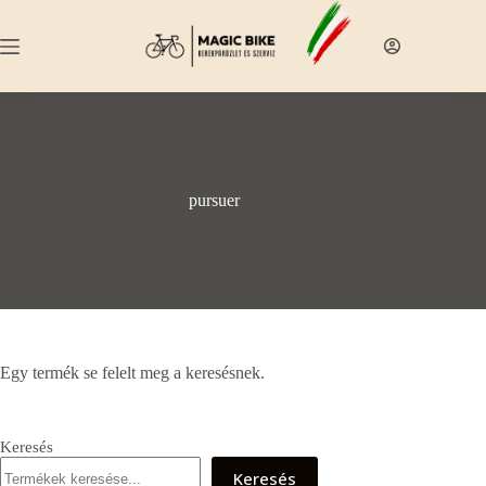
Skip
to
content
pursuer
Egy termék se felelt meg a keresésnek.
Keresés
Keresés