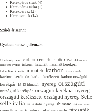
4
termék
Kerékpáros sisak
4
termék
1
Kerékpáros táska
1
2
termék
Kerékpárváz
2
termék
14
Kerékszettek
14
termék
Szűrés ár szerint
Gyakran keresett jellemzők
disc
carbon
centerlock
db
11 sebesség
aero
elektromos
használt
használt kerékpár
fulcrum
elektromos váltás
karbon
idmatch
hidraulikus tárcsafék
karbon kerék
karbon kerékpár
karbon kerékszett
karbon országúti
országúti
nyereg
kerékpár
l3
l3 idmatch
országúti kerékpár nyereg
országúti kerékpár
Selle
országúti kerékszett
országúti nyereg
selle italia
shimano
selle italia nyereg
shimano rotor
tárcsafék
tubeless
tubeless ready
superflow
tm