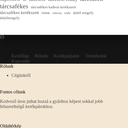
tárcsafékes
tárcsafékes karbon kerékszett
tárcsafékes kerékszett
átütő tengely
vision
vittoria
wide
átütőtengely
Kezdőlap
Rólunk
Kerékpárjaink
Termékeink
Kapcsolat
Rólunk
Cégünkről
Fontos célunk
Kedvező áron juthat hozzá a gyárihoz képest sokkal jobb
felszereltségű kerékpárokhoz.
Oldaltérkép