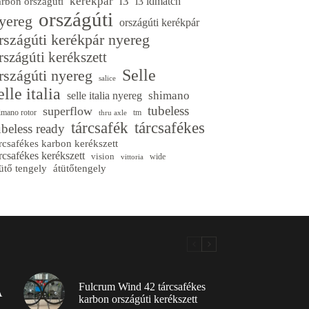
kerékpár
l3
l3 idmatch
arbon országúti
országúti
yereg
országúti kerékpár
rszágúti kerékpár nyereg
rszágúti kerékszett
Selle
rszágúti nyereg
salice
elle italia
shimano
selle italia nyereg
tubeless
superflow
imano rotor
tm
thru axle
tárcsafék
tárcsafékes
ubeless ready
rcsafékes karbon kerékszett
rcsafékes kerékszett
vision
wide
vittoria
ütő tengely
átütőtengely
Fulcrum Wind 42 tárcsafékes
A
karbon országúti kerékszett