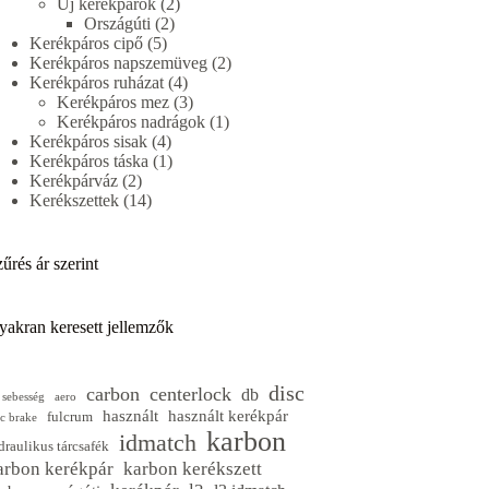
termék
2
Új kerékpárok
2
2
termék
Országúti
2
5
termék
Kerékpáros cipő
5
termék
2
Kerékpáros napszemüveg
2
4
termék
Kerékpáros ruházat
4
termék
3
Kerékpáros mez
3
termék
1
Kerékpáros nadrágok
1
4
termék
Kerékpáros sisak
4
termék
1
Kerékpáros táska
1
2
termék
Kerékpárváz
2
termék
14
Kerékszettek
14
termék
űrés ár szerint
yakran keresett jellemzők
disc
carbon
centerlock
db
 sebesség
aero
használt
használt kerékpár
fulcrum
sc brake
karbon
idmatch
draulikus tárcsafék
arbon kerékpár
karbon kerékszett