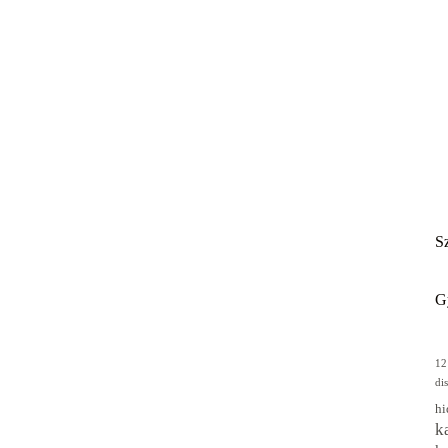
Sz
G
12
di
hi
k