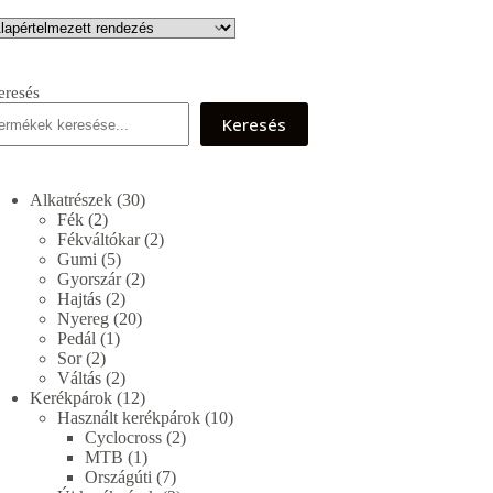
eresés
Keresés
30
Alkatrészek
30
2
termék
Fék
2
termék
2
Fékváltókar
2
5
termék
Gumi
5
termék
2
Gyorszár
2
2
termék
Hajtás
2
termék
20
Nyereg
20
1
termék
Pedál
1
2
termék
Sor
2
termék
2
Váltás
2
termék
12
Kerékpárok
12
termék
10
Használt kerékpárok
10
2
termék
Cyclocross
2
1
termék
MTB
1
termék
7
Országúti
7