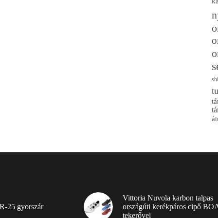
k
n
o
o
o
s
sh
t
tá
tá
át
Vittoria Nuvola karbon talpas
R-25 gyorszár
országúti kerékpáros cipő BO
tekerővel