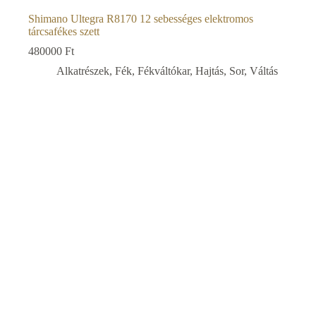
Shimano Ultegra R8170 12 sebességes elektromos
tárcsafékes szett
480000
Ft
Alkatrészek
,
Fék
,
Fékváltókar
,
Hajtás
,
Sor
,
Váltás