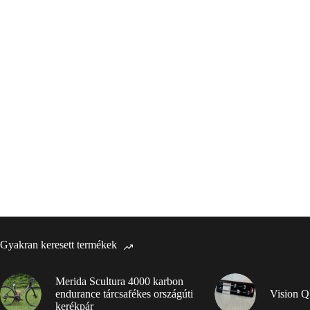
Gyakran keresett termékek
Merida Scultura 4000 karbon
endurance tárcsafékes országúti
Vision Q
kerékpár