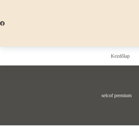
Skip
to
content
Kezdőlap
selcof premium