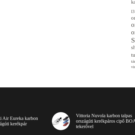
k
l
o
o
o
S
s
t
tá
vi
Vittoria Nuvola karbon talpas
ti Air Eureka karbon
országúti kerékpáros cipő BO
ágúti kerékpár
tekerővel