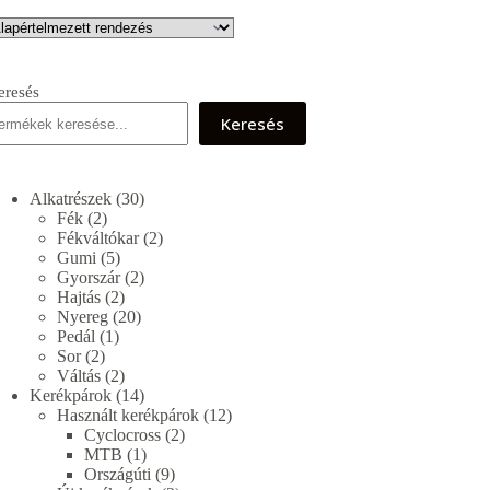
eresés
Keresés
30
Alkatrészek
30
2
termék
Fék
2
termék
2
Fékváltókar
2
5
termék
Gumi
5
termék
2
Gyorszár
2
2
termék
Hajtás
2
termék
20
Nyereg
20
1
termék
Pedál
1
2
termék
Sor
2
termék
2
Váltás
2
termék
14
Kerékpárok
14
termék
12
Használt kerékpárok
12
2
termék
Cyclocross
2
1
termék
MTB
1
termék
9
Országúti
9