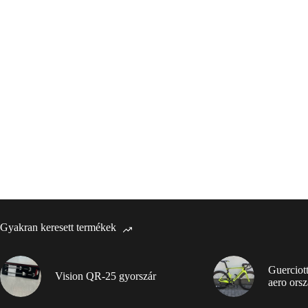
Gyakran keresett termékek
Guerciot
Vision QR-25 gyorszár
aero orsz