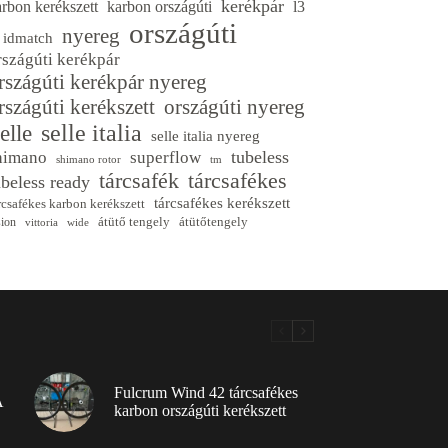
kerékpár
arbon kerékszett
karbon országúti
l3
országúti
nyereg
3 idmatch
rszágúti kerékpár
rszágúti kerékpár nyereg
rszágúti kerékszett
országúti nyereg
selle italia
elle
selle italia nyereg
tubeless
himano
superflow
shimano rotor
tm
tárcsafék
tárcsafékes
ubeless ready
tárcsafékes kerékszett
rcsafékes karbon kerékszett
átütő tengely
átütőtengely
sion
vittoria
wide
Fulcrum Wind 42 tárcsafékes
A
karbon országúti kerékszett