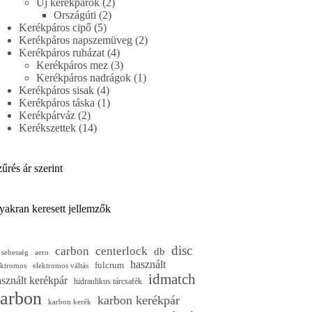
termék
2
Új kerékpárok
2
2
termék
Országúti
2
5
termék
Kerékpáros cipő
5
termék
2
Kerékpáros napszemüveg
2
4
termék
Kerékpáros ruházat
4
termék
3
Kerékpáros mez
3
termék
1
Kerékpáros nadrágok
1
4
termék
Kerékpáros sisak
4
termék
1
Kerékpáros táska
1
2
termék
Kerékpárváz
2
termék
14
Kerékszettek
14
termék
űrés ár szerint
yakran keresett jellemzők
disc
carbon
centerlock
db
 sebesség
aero
használt
fulcrum
ektromos
elektromos váltás
idmatch
sznált kerékpár
hidraulikus tárcsafék
arbon
karbon kerékpár
karbon kerék