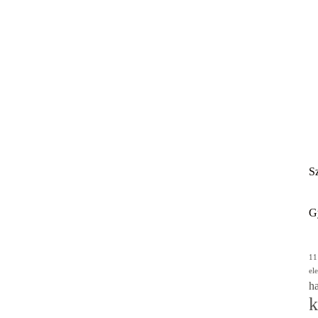
Sz
G
11
el
ha
k