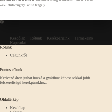
tárcsafékes országúti kerékszett
vision
vittoria
átütőtengely
átütő tengely
wide
Kezdőlap
Rólunk
Kerékpárjaink
Termékeink
Kapcsolat
Rólunk
Cégünkről
Fontos célunk
Kedvező áron juthat hozzá a gyárihoz képest sokkal jobb
felszereltségű kerékpárokhoz.
Oldaltérkép
Kezdőlap