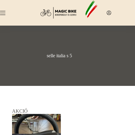
Skip
to
content
selle italia s 5
AKCIÓ