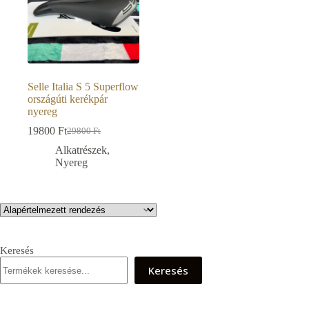
Selle Italia S 5 Superflow
országúti kerékpár
nyereg
19800
Ft
29800
Ft
Original
Current
price
price
Alkatrészek
,
was:
is:
Nyereg
29800 Ft.
19800 Ft.
Keresés
Keresés