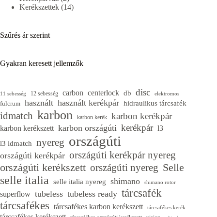
termék
14
Kerékszettek
14
termék
Szűrés ár szerint
Gyakran keresett jellemzők
disc
carbon
centerlock
db
12 sebesség
11 sebesség
elektromos
használt
használt kerékpár
hidraulikus tárcsafék
fulcrum
karbon
idmatch
karbon kerékpár
karbon kerék
kerékpár
karbon országúti
karbon kerékszett
l3
országúti
nyereg
l3 idmatch
országúti kerékpár nyereg
országúti kerékpár
országúti kerékszett
Selle
országúti nyereg
selle italia
shimano
selle italia nyereg
shimano rotor
tárcsafék
tubeless
tubeless ready
superflow
tárcsafékes
tárcsafékes karbon kerékszett
tárcsafékes kerék
tárcsafékes kerékszett