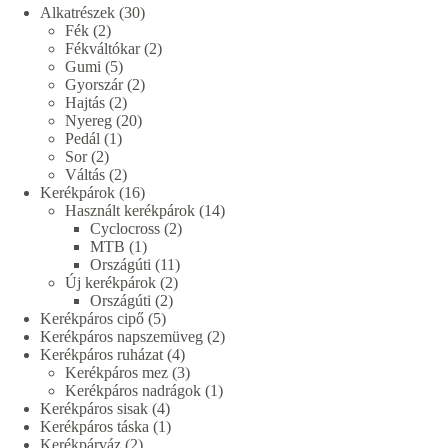
30
Alkatrészek
30
2
termék
Fék
2
termék
2
Fékváltókar
2
5
termék
Gumi
5
termék
2
Gyorszár
2
2
termék
Hajtás
2
termék
20
Nyereg
20
1
termék
Pedál
1
2
termék
Sor
2
termék
2
Váltás
2
termék
16
Kerékpárok
16
termék
14
Használt kerékpárok
14
2
termék
Cyclocross
2
1
termék
MTB
1
termék
11
Országúti
11
2
termék
Új kerékpárok
2
2
termék
Országúti
2
5
termék
Kerékpáros cipő
5
termék
2
Kerékpáros napszemüveg
2
4
termék
Kerékpáros ruházat
4
termék
3
Kerékpáros mez
3
termék
1
Kerékpáros nadrágok
1
4
termék
Kerékpáros sisak
4
termék
1
Kerékpáros táska
1
2
termék
Kerékpárváz
2