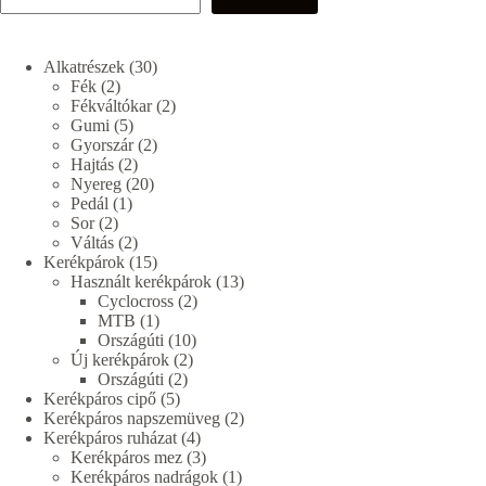
30
Alkatrészek
30
2
termék
Fék
2
termék
2
Fékváltókar
2
5
termék
Gumi
5
termék
2
Gyorszár
2
2
termék
Hajtás
2
termék
20
Nyereg
20
1
termék
Pedál
1
2
termék
Sor
2
termék
2
Váltás
2
termék
15
Kerékpárok
15
termék
13
Használt kerékpárok
13
2
termék
Cyclocross
2
1
termék
MTB
1
termék
10
Országúti
10
2
termék
Új kerékpárok
2
2
termék
Országúti
2
5
termék
Kerékpáros cipő
5
termék
2
Kerékpáros napszemüveg
2
4
termék
Kerékpáros ruházat
4
termék
3
Kerékpáros mez
3
termék
1
Kerékpáros nadrágok
1