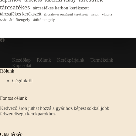
tárcsafékes
tárcsafékes karbon kerékszett
tárcsafékes kerékszett
vision
tárcsafékes országúti kerékszett
vittoria
átütőtengely
átütő tengely
wide
Kezdőlap
Rólunk
Kerékpárjaink
Termékeink
Kapcsolat
Rólunk
Cégünkről
Fontos célunk
Kedvező áron juthat hozzá a gyárihoz képest sokkal jobb
felszereltségű kerékpárokhoz.
Oldaltérkép