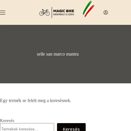
Skip
to
content
selle san marco mantra
Egy termék se felelt meg a keresésnek.
Keresés
Keresés