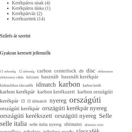
4
termék
Kerékpáros sisak
4
termék
1
Kerékpáros táska
1
2
termék
Kerékpárváz
2
termék
14
Kerékszettek
14
termék
Szűrés ár szerint
Gyakran keresett jellemzők
disc
carbon
centerlock
db
11 sebesség
12 sebesség
elektromos
használt
használt kerékpár
fulcrum
elektromos váltás
karbon
idmatch
hidraulikus tárcsafék
karbon kerék
karbon kerékpár
karbon kerékszett
karbon országúti
országúti
nyereg
kerékpár
l3
l3 idmatch
országúti kerékpár nyereg
országúti kerékpár
Selle
országúti kerékszett
országúti nyereg
selle italia
shimano
selle italia nyereg
shimano rotor
tárcsafék
tubeless
tubeless ready
superflow