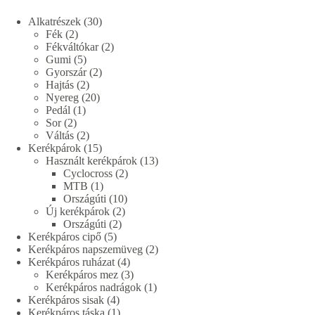
30
Alkatrészek
30
2
termék
Fék
2
termék
2
Fékváltókar
2
5
termék
Gumi
5
termék
2
Gyorszár
2
2
termék
Hajtás
2
termék
20
Nyereg
20
1
termék
Pedál
1
2
termék
Sor
2
termék
2
Váltás
2
termék
15
Kerékpárok
15
termék
13
Használt kerékpárok
13
2
termék
Cyclocross
2
1
termék
MTB
1
termék
10
Országúti
10
2
termék
Új kerékpárok
2
2
termék
Országúti
2
5
termék
Kerékpáros cipő
5
termék
2
Kerékpáros napszemüveg
2
4
termék
Kerékpáros ruházat
4
termék
3
Kerékpáros mez
3
termék
1
Kerékpáros nadrágok
1
4
termék
Kerékpáros sisak
4
termék
1
Kerékpáros táska
1