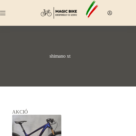
Skip
to
content
shimano xt
AKCIÓ