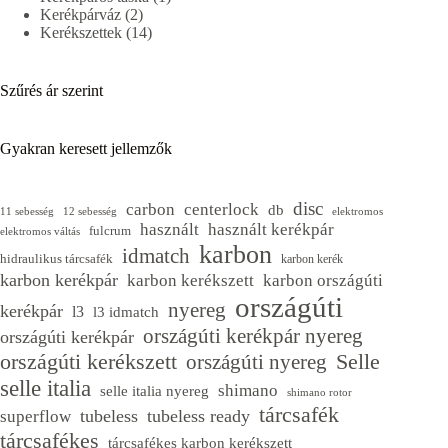
2
termék
Kerékpárváz
2
termék
14
Kerékszettek
14
termék
Szűrés ár szerint
Gyakran keresett jellemzők
disc
carbon
centerlock
db
11 sebesség
12 sebesség
elektromos
használt
használt kerékpár
fulcrum
elektromos váltás
karbon
idmatch
hidraulikus tárcsafék
karbon kerék
karbon kerékpár
karbon kerékszett
karbon országúti
országúti
nyereg
kerékpár
l3
l3 idmatch
országúti kerékpár nyereg
országúti kerékpár
Selle
országúti kerékszett
országúti nyereg
selle italia
shimano
selle italia nyereg
shimano rotor
tárcsafék
tubeless
tubeless ready
superflow
tárcsafékes
tárcsafékes karbon kerékszett