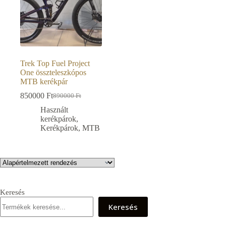
Trek Top Fuel Project
One összteleszkópos
MTB kerékpár
850000
Ft
890000
Ft
Original
Current
price
price
Használt
was:
is:
kerékpárok
,
890000 Ft.
850000 Ft.
Kerékpárok
,
MTB
Keresés
Keresés