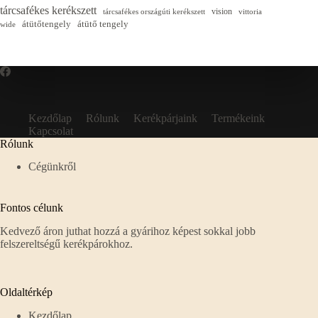
tárcsafékes kerékszett
vision
tárcsafékes országúti kerékszett
vittoria
átütőtengely
átütő tengely
wide
Kezdőlap
Rólunk
Kerékpárjaink
Termékeink
Kapcsolat
Rólunk
Cégünkről
Fontos célunk
Kedvező áron juthat hozzá a gyárihoz képest sokkal jobb
felszereltségű kerékpárokhoz.
Oldaltérkép
Kezdőlap