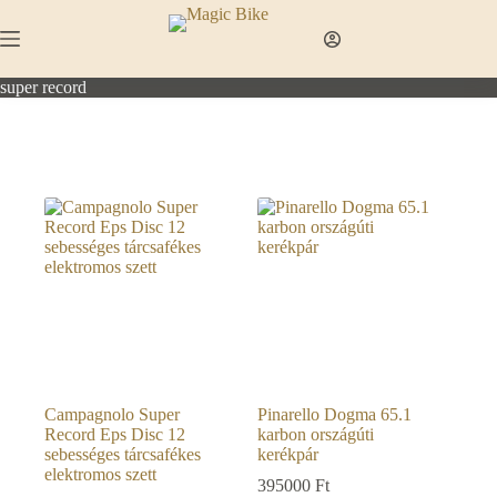
Skip
to
content
super record
Campagnolo Super
Pinarello Dogma 65.1
Record Eps Disc 12
karbon országúti
sebességes tárcsafékes
kerékpár
elektromos szett
395000
Ft