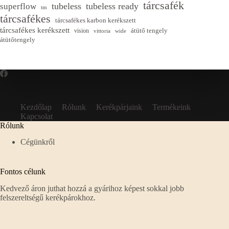
tárcsafék
tubeless
tubeless ready
superflow
tm
tárcsafékes
tárcsafékes karbon kerékszett
tárcsafékes kerékszett
átütő tengely
vision
vittoria
wide
átütőtengely
Kezdőlap
Rólunk
Kerékpárjaink
Termékeink
Kapcsolat
Rólunk
Cégünkről
Fontos célunk
Kedvező áron juthat hozzá a gyárihoz képest sokkal jobb
felszereltségű kerékpárokhoz.