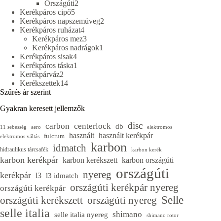
2
termék
Országúti
2
5
termék
Kerékpáros cipő
5
termék
2
Kerékpáros napszemüveg
2
4
termék
Kerékpáros ruházat
4
termék
3
Kerékpáros mez
3
termék
1
Kerékpáros nadrágok
1
4
termék
Kerékpáros sisak
4
termék
1
Kerékpáros táska
1
2
termék
Kerékpárváz
2
termék
14
Kerékszettek
14
termék
Szűrés ár szerint
Gyakran keresett jellemzők
disc
carbon
centerlock
db
11 sebesség
aero
elektromos
használt
használt kerékpár
fulcrum
elektromos váltás
karbon
idmatch
hidraulikus tárcsafék
karbon kerék
karbon kerékpár
karbon kerékszett
karbon országúti
országúti
nyereg
kerékpár
l3
l3 idmatch
országúti kerékpár nyereg
országúti kerékpár
Selle
országúti kerékszett
országúti nyereg
selle italia
shimano
selle italia nyereg
shimano rotor