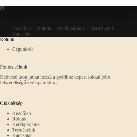
Kezdőlap
Rólunk
Kerékpárjaink
Termékeink
Kapcsolat
Rólunk
Cégünkről
Fontos célunk
Kedvező áron juthat hozzá a gyárihoz képest sokkal jobb
felszereltségű kerékpárokhoz.
Oldaltérkép
Kezdőlap
Rólunk
Kerékpárjaink
Termékeink
Kapcsolat