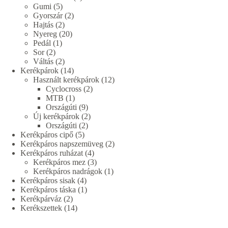
5
termék
Gumi
5
termék
2
Gyorszár
2
2
termék
Hajtás
2
termék
20
Nyereg
20
1
termék
Pedál
1
2
termék
Sor
2
termék
2
Váltás
2
termék
14
Kerékpárok
14
termék
12
Használt kerékpárok
12
2
termék
Cyclocross
2
1
termék
MTB
1
termék
9
Országúti
9
termék
2
Új kerékpárok
2
2
termék
Országúti
2
5
termék
Kerékpáros cipő
5
termék
2
Kerékpáros napszemüveg
2
4
termék
Kerékpáros ruházat
4
termék
3
Kerékpáros mez
3
termék
1
Kerékpáros nadrágok
1
4
termék
Kerékpáros sisak
4
termék
1
Kerékpáros táska
1
2
termék
Kerékpárváz
2
termék
14
Kerékszettek
14
termék