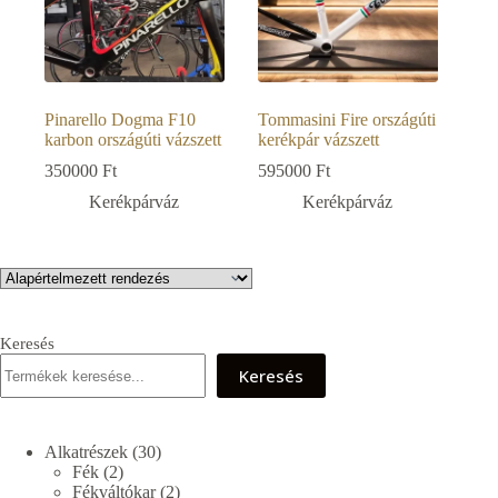
Pinarello Dogma F10
Tommasini Fire országúti
karbon országúti vázszett
kerékpár vázszett
350000
Ft
595000
Ft
Kerékpárváz
Kerékpárváz
Keresés
Keresés
30
Alkatrészek
30
2
termék
Fék
2
termék
2
Fékváltókar
2