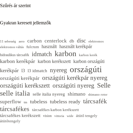
Szűrés ár szerint
Gyakran keresett jellemzők
disc
carbon
centerlock
db
11 sebesség
aero
elektromos
használt
használt kerékpár
fulcrum
elektromos váltás
karbon
idmatch
hidraulikus tárcsafék
karbon kerék
karbon kerékpár
karbon kerékszett
karbon országúti
országúti
nyereg
kerékpár
l3
l3 idmatch
országúti kerékpár nyereg
országúti kerékpár
Selle
országúti kerékszett
országúti nyereg
selle italia
shimano
selle italia nyereg
shimano rotor
tárcsafék
tubeless
tubeless ready
superflow
tm
tárcsafékes
tárcsafékes karbon kerékszett
tárcsafékes kerékszett
átütő tengely
vision
vittoria
wide
átütőtengely