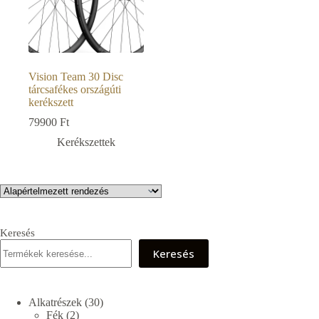
Vision Team 30 Disc
tárcsafékes országúti
kerékszett
79900
Ft
Kerékszettek
Keresés
Keresés
30
Alkatrészek
30
2
termék
Fék
2