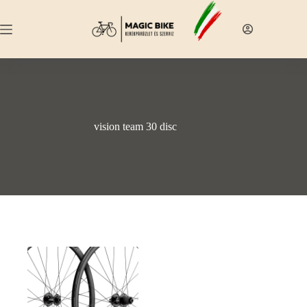
Skip
to
content
vision team 30 disc