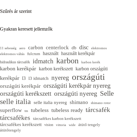
Szűrés ár szerint
Gyakran keresett jellemzők
disc
carbon
centerlock
db
11 sebesség
aero
elektromos
használt
használt kerékpár
fulcrum
elektromos váltás
karbon
idmatch
hidraulikus tárcsafék
karbon kerék
karbon kerékpár
karbon kerékszett
karbon országúti
országúti
nyereg
kerékpár
l3
l3 idmatch
országúti kerékpár nyereg
országúti kerékpár
Selle
országúti kerékszett
országúti nyereg
selle italia
shimano
selle italia nyereg
shimano rotor
tárcsafék
tubeless
tubeless ready
superflow
tm
tárcsafékes
tárcsafékes karbon kerékszett
tárcsafékes kerékszett
átütő tengely
vision
vittoria
wide
átütőtengely