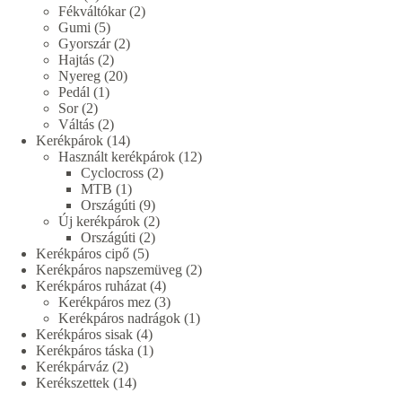
termék
2
Fékváltókar
2
5
termék
Gumi
5
termék
2
Gyorszár
2
2
termék
Hajtás
2
termék
20
Nyereg
20
1
termék
Pedál
1
2
termék
Sor
2
termék
2
Váltás
2
termék
14
Kerékpárok
14
termék
12
Használt kerékpárok
12
2
termék
Cyclocross
2
1
termék
MTB
1
termék
9
Országúti
9
termék
2
Új kerékpárok
2
2
termék
Országúti
2
5
termék
Kerékpáros cipő
5
termék
2
Kerékpáros napszemüveg
2
4
termék
Kerékpáros ruházat
4
termék
3
Kerékpáros mez
3
termék
1
Kerékpáros nadrágok
1
4
termék
Kerékpáros sisak
4
termék
1
Kerékpáros táska
1
2
termék
Kerékpárváz
2
termék
14
Kerékszettek
14
termék