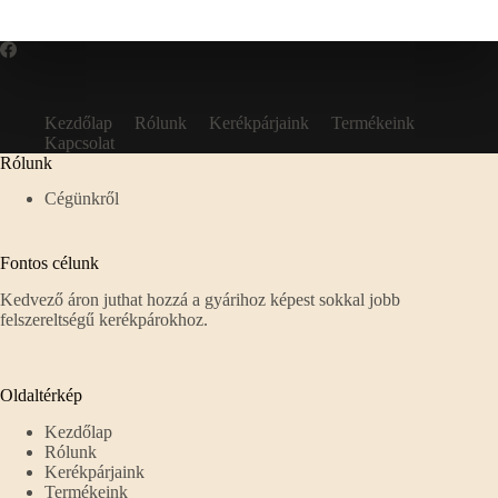
Kezdőlap
Rólunk
Kerékpárjaink
Termékeink
Kapcsolat
Rólunk
Cégünkről
Fontos célunk
Kedvező áron juthat hozzá a gyárihoz képest sokkal jobb
felszereltségű kerékpárokhoz.
Oldaltérkép
Kezdőlap
Rólunk
Kerékpárjaink
Termékeink