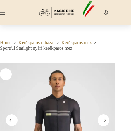
Skip
to
content
Home
Kerékpáros ruházat
Kerékpáros mez
Sportful Starlight nyári kerékpáros mez