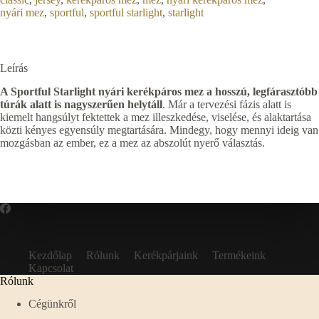
nyári mez
,
sportful
,
sportful starlight
,
starlight
Leírás
A Sportful Starlight nyári kerékpáros mez a hosszú, legfárasztóbb
túrák alatt is nagyszerűen helytáll
. Már a tervezési fázis alatt is
kiemelt hangsúlyt fektettek a mez illeszkedése, viselése, és alaktartása
közti kényes egyensúly megtartására. Mindegy, hogy mennyi ideig van
mozgásban az ember, ez a mez az abszolút nyerő választás.
Kezdőlap
Rólunk
Kerékpárjaink
Termékeink
Kapcsolat
Rólunk
Cégünkről