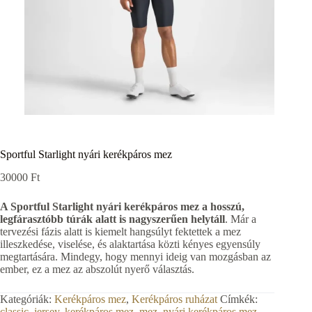
Sportful Starlight nyári kerékpáros mez
30000
Ft
A Sportful Starlight nyári kerékpáros mez a hosszú,
legfárasztóbb túrák alatt is nagyszerűen helytáll
. Már a
tervezési fázis alatt is kiemelt hangsúlyt fektettek a mez
illeszkedése, viselése, és alaktartása közti kényes egyensúly
megtartására. Mindegy, hogy mennyi ideig van mozgásban az
ember, ez a mez az abszolút nyerő választás.
Kategóriák:
Kerékpáros mez
,
Kerékpáros ruházat
Címkék:
classic
,
jersey
,
kerékpáros mez
,
mez
,
nyári kerékpáros mez
,