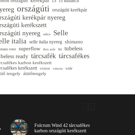
kerékpár
l3
l3 idmatch
arbon országúti
országúti
yereg
országúti kerékpár
rszágúti kerékpár nyereg
rszágúti kerékszett
Selle
rszágúti nyereg
salice
elle italia
shimano
selle italia nyereg
tubeless
superflow
imano rotor
tm
thru axle
tárcsafék
tárcsafékes
ubeless ready
rcsafékes karbon kerékszett
rcsafékes kerékszett
vision
wide
vittoria
ütő tengely
átütőtengely
Fulcrum Wind 42 tárcsafékes
A
karbon országúti kerékszett