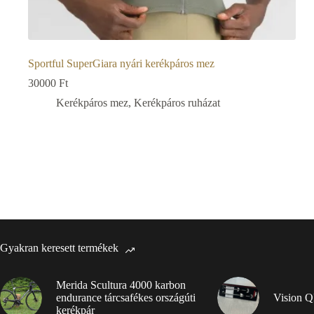
Sportful SuperGiara nyári kerékpáros mez
30000
Ft
Kerékpáros mez
,
Kerékpáros ruházat
Gyakran keresett termékek
Merida Scultura 4000 karbon
endurance tárcsafékes országúti
Vision Q
kerékpár