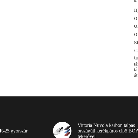
k
n
o
o
o
s
sh
t
tá
tá
át
Vittoria Nuvola karbon talpas
R-25 gyorszár
országúti kerékpáros cipő BO
tekerővel