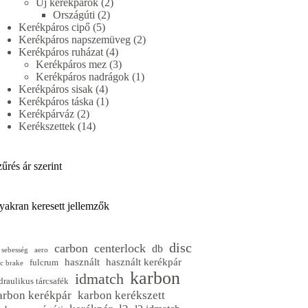
termék
2
Új kerékpárok
2
2
termék
Országúti
2
5
termék
Kerékpáros cipő
5
termék
2
Kerékpáros napszemüveg
2
4
termék
Kerékpáros ruházat
4
termék
3
Kerékpáros mez
3
termék
1
Kerékpáros nadrágok
1
4
termék
Kerékpáros sisak
4
termék
1
Kerékpáros táska
1
2
termék
Kerékpárváz
2
termék
14
Kerékszettek
14
termék
űrés ár szerint
yakran keresett jellemzők
disc
carbon
centerlock
db
 sebesség
aero
használt
használt kerékpár
fulcrum
sc brake
karbon
idmatch
draulikus tárcsafék
arbon kerékpár
karbon kerékszett