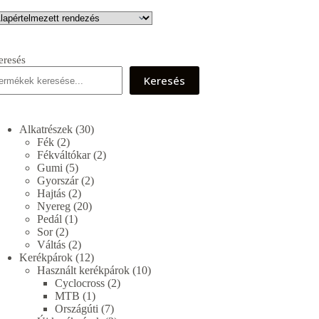
eresés
Keresés
30
Alkatrészek
30
2
termék
Fék
2
termék
2
Fékváltókar
2
5
termék
Gumi
5
termék
2
Gyorszár
2
2
termék
Hajtás
2
termék
20
Nyereg
20
1
termék
Pedál
1
2
termék
Sor
2
termék
2
Váltás
2
termék
12
Kerékpárok
12
termék
10
Használt kerékpárok
10
2
termék
Cyclocross
2
1
termék
MTB
1
termék
7
Országúti
7