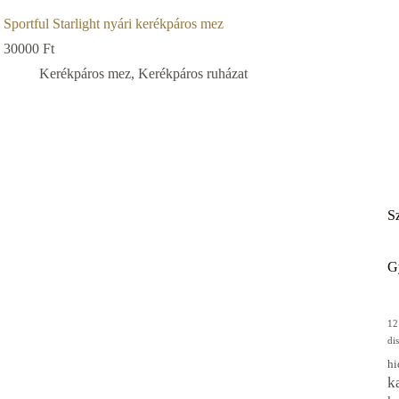
Sportful Starlight nyári kerékpáros mez
30000
Ft
Kerékpáros mez
,
Kerékpáros ruházat
Sz
G
12
di
hi
k