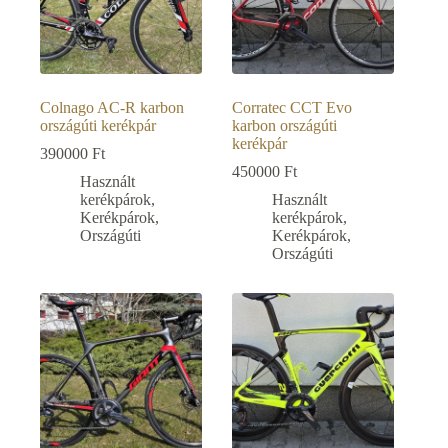
Colnago AC-R karbon
Corratec CCT Evo
országúti kerékpár
karbon országúti
kerékpár
390000
Ft
450000
Ft
Használt
kerékpárok
,
Használt
Kerékpárok
,
kerékpárok
,
Országúti
Kerékpárok
,
Országúti