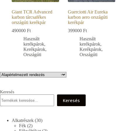
Giant TCR Advanced
Guerciotti Air Eureka
karbon tárcsafékes
karbon aero országúti
országúti kerékpár
kerékpár
490000
Ft
399000
Ft
Használt
Használt
kerékpárok
,
kerékpárok
,
Kerékpárok
,
Kerékpárok
,
Országúti
Országúti
Keresés
Keresés
30
Alkatrészek
30
2
termék
Fék
2
termék
2
Fékváltókar
2