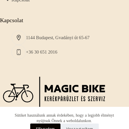
Kapcsolat
1144 Budapest, Gvadányi út 65-67
+36 30 651 2016
Sütiket használunk annak érdekében, hogy a legjobb élményt
nyújtsuk Önnek a weboldalunkon.
A vállalkozásunk fő profilja a használt és új
országúti
Elfogadom
Visszautasítom