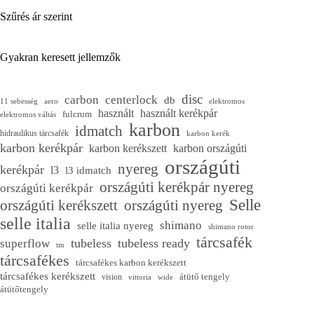
Szűrés ár szerint
Gyakran keresett jellemzők
disc
carbon
centerlock
db
11 sebesség
aero
elektromos
használt
használt kerékpár
fulcrum
elektromos váltás
karbon
idmatch
hidraulikus tárcsafék
karbon kerék
karbon kerékpár
karbon kerékszett
karbon országúti
országúti
nyereg
kerékpár
l3
l3 idmatch
országúti kerékpár nyereg
országúti kerékpár
Selle
országúti kerékszett
országúti nyereg
selle italia
shimano
selle italia nyereg
shimano rotor
tárcsafék
tubeless
tubeless ready
superflow
tm
tárcsafékes
tárcsafékes karbon kerékszett
tárcsafékes kerékszett
átütő tengely
vision
vittoria
wide
átütőtengely