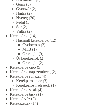
5
termék
Gumi
5
termék
2
Gyorszár
2
2
termék
Hajtás
2
termék
20
Nyereg
20
1
termék
Pedál
1
2
termék
Sor
2
termék
2
Váltás
2
termék
14
Kerékpárok
14
termék
12
Használt kerékpárok
12
2
termék
Cyclocross
2
1
termék
MTB
1
termék
9
Országúti
9
termék
2
Új kerékpárok
2
2
termék
Országúti
2
5
termék
Kerékpáros cipő
5
termék
2
Kerékpáros napszemüveg
2
4
termék
Kerékpáros ruházat
4
termék
3
Kerékpáros mez
3
termék
1
Kerékpáros nadrágok
1
4
termék
Kerékpáros sisak
4
termék
1
Kerékpáros táska
1
2
termék
Kerékpárváz
2
termék
14
Kerékszettek
14
termék