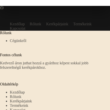
Kezdőlap
Rólunk
Kerékpárjaink
Termékeink
Kapcsolat
Rólunk
Cégünkről
Fontos célunk
Kedvező áron juthat hozzá a gyárihoz képest sokkal jobb
felszereltségű kerékpárokhoz.
Oldaltérkép
Kezdőlap
Rólunk
Kerékpárjaink
Termékeink
Kapcsolat