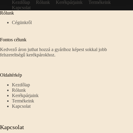
Kezdőlap
Rólunk
Kerékpárjaink
Termékeink
Kapcsolat
Rólunk
Cégünkről
Fontos célunk
Kedvező áron juthat hozzá a gyárihoz képest sokkal jobb
felszereltségű kerékpárokhoz.
Oldaltérkép
Kezdőlap
Rólunk
Kerékpárjaink
Termékeink
Kapcsolat
Kapcsolat