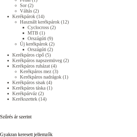
2
termék
Sor
2
termék
2
Váltás
2
termék
14
Kerékpárok
14
termék
12
Használt kerékpárok
12
2
termék
Cyclocross
2
1
termék
MTB
1
termék
9
Országúti
9
termék
2
Új kerékpárok
2
2
termék
Országúti
2
5
termék
Kerékpáros cipő
5
termék
2
Kerékpáros napszemüveg
2
4
termék
Kerékpáros ruházat
4
termék
3
Kerékpáros mez
3
termék
1
Kerékpáros nadrágok
1
4
termék
Kerékpáros sisak
4
termék
1
Kerékpáros táska
1
2
termék
Kerékpárváz
2
termék
14
Kerékszettek
14
termék
Szűrés ár szerint
Gyakran keresett jellemzők