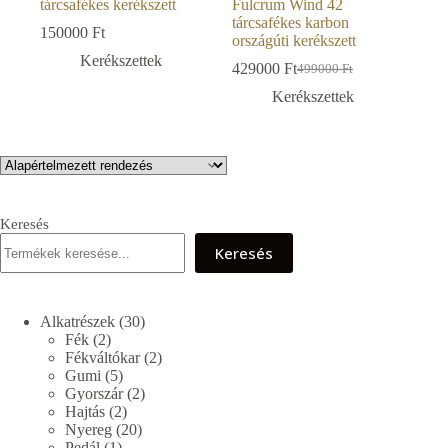
tárcsafékes kerékszett
Fulcrum Wind 42
tárcsafékes karbon
150000
Ft
országúti kerékszett
Kerékszettek
429000
Ft
499000
Ft
Original
Current
price
price
Kerékszettek
was:
is:
499000 Ft.
429000 Ft.
Keresés
Keresés
30
Alkatrészek
30
2
termék
Fék
2
termék
2
Fékváltókar
2
5
termék
Gumi
5
termék
2
Gyorszár
2
2
termék
Hajtás
2
termék
20
Nyereg
20
1
termék
Pedál
1