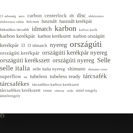
disc
carbon
centerlock
db
11 sebesség
aero
elektromos
használt
használt kerékpár
fulcrum
elektromos váltás
karbon
idmatch
hidraulikus tárcsafék
karbon kerék
karbon kerékpár
karbon kerékszett
karbon országúti
országúti
nyereg
kerékpár
l3
l3 idmatch
országúti kerékpár nyereg
országúti kerékpár
Selle
országúti kerékszett
országúti nyereg
selle italia
shimano
selle italia nyereg
shimano rotor
tárcsafék
tubeless
tubeless ready
superflow
tm
tárcsafékes
tárcsafékes karbon kerékszett
tárcsafékes kerékszett
átütő tengely
vision
vittoria
wide
átütőtengely