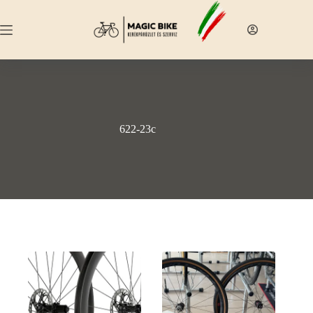
Skip
to
content
622-23c