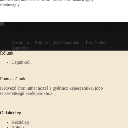
átütőtengely
Kezdőlap
Rólunk
Kerékpárjaink
Termékeink
Kapcsolat
Rólunk
Cégünkről
Fontos célunk
Kedvező áron juthat hozzá a gyárihoz képest sokkal jobb
felszereltségű kerékpárokhoz.
Oldaltérkép
Kezdőlap
Rólunk