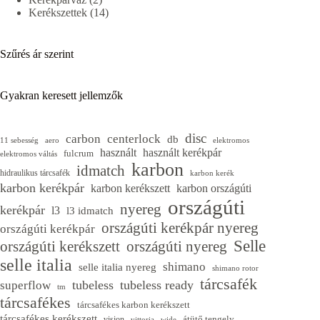
termék
14
Kerékszettek
14
termék
Szűrés ár szerint
Gyakran keresett jellemzők
disc
carbon
centerlock
db
11 sebesség
aero
elektromos
használt
használt kerékpár
fulcrum
elektromos váltás
karbon
idmatch
hidraulikus tárcsafék
karbon kerék
karbon kerékpár
karbon kerékszett
karbon országúti
országúti
nyereg
kerékpár
l3
l3 idmatch
országúti kerékpár nyereg
országúti kerékpár
Selle
országúti kerékszett
országúti nyereg
selle italia
shimano
selle italia nyereg
shimano rotor
tárcsafék
tubeless
tubeless ready
superflow
tm
tárcsafékes
tárcsafékes karbon kerékszett
tárcsafékes kerékszett
átütő tengely
vision
vittoria
wide