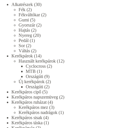
30
Alkatrészek
30
2
termék
Fék
2
termék
2
Fékváltókar
2
5
termék
Gumi
5
termék
2
Gyorszár
2
2
termék
Hajtás
2
termék
20
Nyereg
20
1
termék
Pedál
1
2
termék
Sor
2
termék
2
Váltás
2
termék
14
Kerékpárok
14
termék
12
Használt kerékpárok
12
2
termék
Cyclocross
2
1
termék
MTB
1
termék
9
Országúti
9
termék
2
Új kerékpárok
2
2
termék
Országúti
2
5
termék
Kerékpáros cipő
5
termék
2
Kerékpáros napszemüveg
2
4
termék
Kerékpáros ruházat
4
termék
3
Kerékpáros mez
3
termék
1
Kerékpáros nadrágok
1
4
termék
Kerékpáros sisak
4
termék
1
Kerékpáros táska
1
2
termék
Kerékpárváz
2