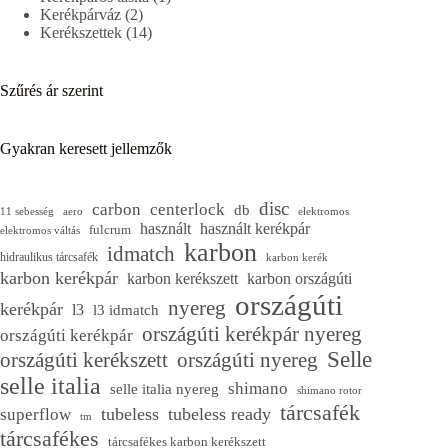
2
termék
Kerékpárváz
2
termék
14
Kerékszettek
14
termék
Szűrés ár szerint
Gyakran keresett jellemzők
disc
carbon
centerlock
db
11 sebesség
aero
elektromos
használt
használt kerékpár
fulcrum
elektromos váltás
karbon
idmatch
hidraulikus tárcsafék
karbon kerék
karbon kerékpár
karbon kerékszett
karbon országúti
országúti
nyereg
kerékpár
l3
l3 idmatch
országúti kerékpár nyereg
országúti kerékpár
Selle
országúti kerékszett
országúti nyereg
selle italia
shimano
selle italia nyereg
shimano rotor
tárcsafék
tubeless
tubeless ready
superflow
tm
tárcsafékes
tárcsafékes karbon kerékszett