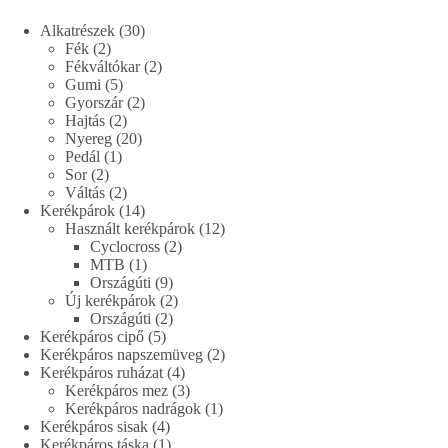
30
Alkatrészek
30
2
termék
Fék
2
termék
2
Fékváltókar
2
5
termék
Gumi
5
termék
2
Gyorszár
2
2
termék
Hajtás
2
termék
20
Nyereg
20
1
termék
Pedál
1
2
termék
Sor
2
termék
2
Váltás
2
termék
14
Kerékpárok
14
termék
12
Használt kerékpárok
12
2
termék
Cyclocross
2
1
termék
MTB
1
termék
9
Országúti
9
termék
2
Új kerékpárok
2
2
termék
Országúti
2
5
termék
Kerékpáros cipő
5
termék
2
Kerékpáros napszemüveg
2
4
termék
Kerékpáros ruházat
4
termék
3
Kerékpáros mez
3
termék
1
Kerékpáros nadrágok
1
4
termék
Kerékpáros sisak
4
termék
1
Kerékpáros táska
1