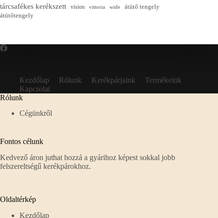
tárcsafékes kerékszett
átütő tengely
vision
vittoria
wide
átütőtengely
Kezdőlap
Rólunk
Kerékpárjaink
Termékeink
Kapcsolat
Rólunk
Cégünkről
Fontos célunk
Kedvező áron juthat hozzá a gyárihoz képest sokkal jobb
felszereltségű kerékpárokhoz.
Oldaltérkép
Kezdőlap