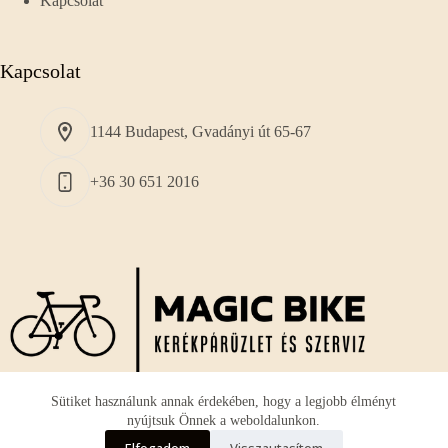
Kapcsolat
Kapcsolat
1144 Budapest, Gvadányi út 65-67
+36 30 651 2016
Sütiket használunk annak érdekében, hogy a legjobb élményt
nyújtsuk Önnek a weboldalunkon.
A vállalkozásunk fő profilja a használt és új
országúti
Elfogadom
Visszautasítom