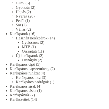
5
termék
Gumi
5
termék
2
Gyorszár
2
2
termék
Hajtás
2
termék
20
Nyereg
20
1
termék
Pedál
1
2
termék
Sor
2
termék
2
Váltás
2
termék
16
Kerékpárok
16
termék
14
Használt kerékpárok
14
2
termék
Cyclocross
2
1
termék
MTB
1
termék
11
Országúti
11
2
termék
Új kerékpárok
2
2
termék
Országúti
2
5
termék
Kerékpáros cipő
5
termék
2
Kerékpáros napszemüveg
2
4
termék
Kerékpáros ruházat
4
termék
3
Kerékpáros mez
3
termék
1
Kerékpáros nadrágok
1
4
termék
Kerékpáros sisak
4
termék
1
Kerékpáros táska
1
2
termék
Kerékpárváz
2
termék
14
Kerékszettek
14
termék