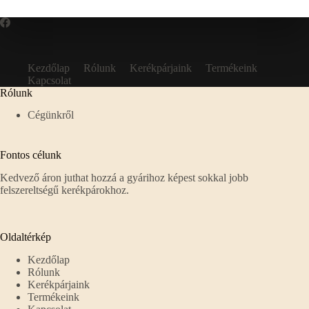
Kezdőlap
Rólunk
Kerékpárjaink
Termékeink
Kapcsolat
Rólunk
Cégünkről
Fontos célunk
Kedvező áron juthat hozzá a gyárihoz képest sokkal jobb
felszereltségű kerékpárokhoz.
Oldaltérkép
Kezdőlap
Rólunk
Kerékpárjaink
Termékeink