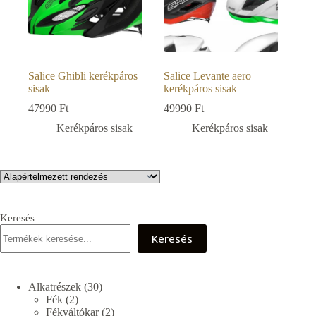
Salice Ghibli kerékpáros
Salice Levante aero
sisak
kerékpáros sisak
47990
Ft
49990
Ft
Kerékpáros sisak
Kerékpáros sisak
Keresés
Keresés
30
Alkatrészek
30
2
termék
Fék
2
termék
2
Fékváltókar
2