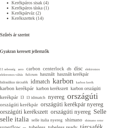
4
termék
Kerékpáros sisak
4
termék
1
Kerékpáros táska
1
2
termék
Kerékpárváz
2
termék
14
Kerékszettek
14
termék
Szűrés ár szerint
Gyakran keresett jellemzők
disc
carbon
centerlock
db
11 sebesség
aero
elektromos
használt
használt kerékpár
fulcrum
elektromos váltás
karbon
idmatch
hidraulikus tárcsafék
karbon kerék
karbon kerékpár
karbon kerékszett
karbon országúti
országúti
nyereg
kerékpár
l3
l3 idmatch
országúti kerékpár nyereg
országúti kerékpár
Selle
országúti kerékszett
országúti nyereg
selle italia
shimano
selle italia nyereg
shimano rotor
tárcsafék
tubeless
tubeless ready
superflow
tm