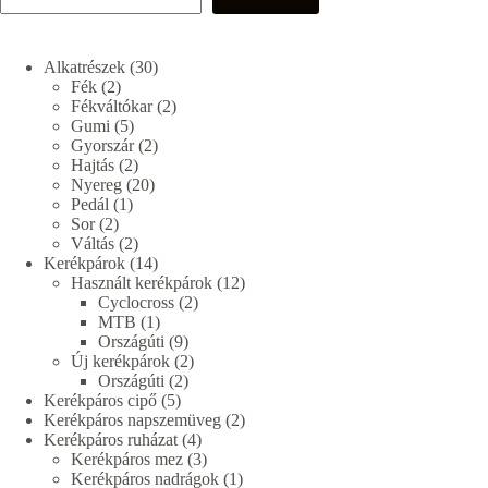
30
Alkatrészek
30
2
termék
Fék
2
termék
2
Fékváltókar
2
5
termék
Gumi
5
termék
2
Gyorszár
2
2
termék
Hajtás
2
termék
20
Nyereg
20
1
termék
Pedál
1
2
termék
Sor
2
termék
2
Váltás
2
termék
14
Kerékpárok
14
termék
12
Használt kerékpárok
12
2
termék
Cyclocross
2
1
termék
MTB
1
termék
9
Országúti
9
termék
2
Új kerékpárok
2
2
termék
Országúti
2
5
termék
Kerékpáros cipő
5
termék
2
Kerékpáros napszemüveg
2
4
termék
Kerékpáros ruházat
4
termék
3
Kerékpáros mez
3
termék
1
Kerékpáros nadrágok
1