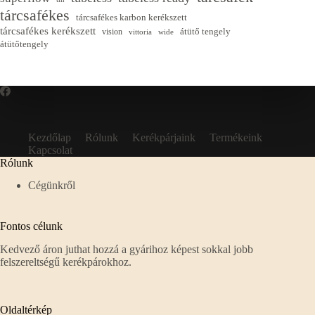
tárcsafékes
tárcsafékes karbon kerékszett
tárcsafékes kerékszett
átütő tengely
vision
vittoria
wide
átütőtengely
Kezdőlap
Rólunk
Kerékpárjaink
Termékeink
Kapcsolat
Rólunk
Cégünkről
Fontos célunk
Kedvező áron juthat hozzá a gyárihoz képest sokkal jobb
felszereltségű kerékpárokhoz.
Oldaltérkép