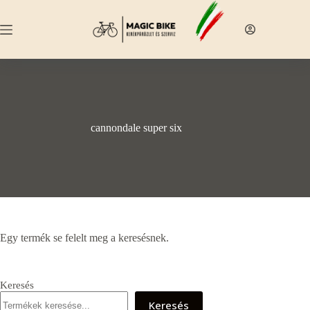
Skip
to
content
cannondale super six
Egy termék se felelt meg a keresésnek.
Keresés
Keresés