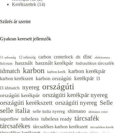
termék
14
Kerékszettek
14
termék
Szűrés ár szerint
Gyakran keresett jellemzők
disc
carbon
centerlock
db
12 sebesség
11 sebesség
elektromos
használt
használt kerékpár
hidraulikus tárcsafék
fulcrum
karbon
idmatch
karbon kerékpár
karbon kerék
kerékpár
karbon országúti
karbon kerékszett
l3
országúti
nyereg
l3 idmatch
országúti kerékpár nyereg
országúti kerékpár
országúti kerékszett
Selle
országúti nyereg
selle italia
shimano
selle italia nyereg
shimano rotor
tárcsafék
tubeless
tubeless ready
superflow
tárcsafékes
tárcsafékes karbon kerékszett
tárcsafékes kerék
tárcsafékes kerékszett