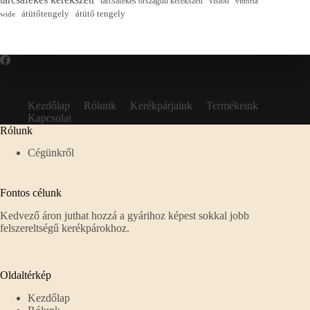
tárcsafékes országúti kerékszett
vision
vittoria
átütőtengely
átütő tengely
wide
Kezdőlap
Rólunk
Kerékpárjaink
Termékeink
Kapcsolat
Rólunk
Cégünkről
Fontos célunk
Kedvező áron juthat hozzá a gyárihoz képest sokkal jobb
felszereltségű kerékpárokhoz.
Oldaltérkép
Kezdőlap