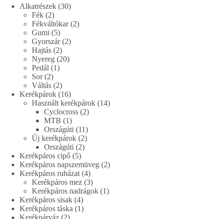
30
Alkatrészek
30
2
termék
Fék
2
termék
2
Fékváltókar
2
5
termék
Gumi
5
termék
2
Gyorszár
2
2
termék
Hajtás
2
termék
20
Nyereg
20
1
termék
Pedál
1
2
termék
Sor
2
termék
2
Váltás
2
termék
16
Kerékpárok
16
termék
14
Használt kerékpárok
14
2
termék
Cyclocross
2
1
termék
MTB
1
termék
11
Országúti
11
2
termék
Új kerékpárok
2
2
termék
Országúti
2
5
termék
Kerékpáros cipő
5
termék
2
Kerékpáros napszemüveg
2
4
termék
Kerékpáros ruházat
4
termék
3
Kerékpáros mez
3
termék
1
Kerékpáros nadrágok
1
4
termék
Kerékpáros sisak
4
termék
1
Kerékpáros táska
1
2
termék
Kerékpárváz
2