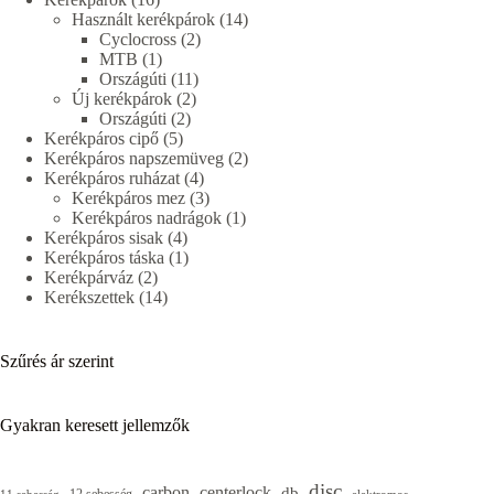
termék
14
Használt kerékpárok
14
2
termék
Cyclocross
2
1
termék
MTB
1
termék
11
Országúti
11
2
termék
Új kerékpárok
2
2
termék
Országúti
2
5
termék
Kerékpáros cipő
5
termék
2
Kerékpáros napszemüveg
2
4
termék
Kerékpáros ruházat
4
termék
3
Kerékpáros mez
3
termék
1
Kerékpáros nadrágok
1
4
termék
Kerékpáros sisak
4
termék
1
Kerékpáros táska
1
2
termék
Kerékpárváz
2
termék
14
Kerékszettek
14
termék
Szűrés ár szerint
Gyakran keresett jellemzők
disc
carbon
centerlock
db