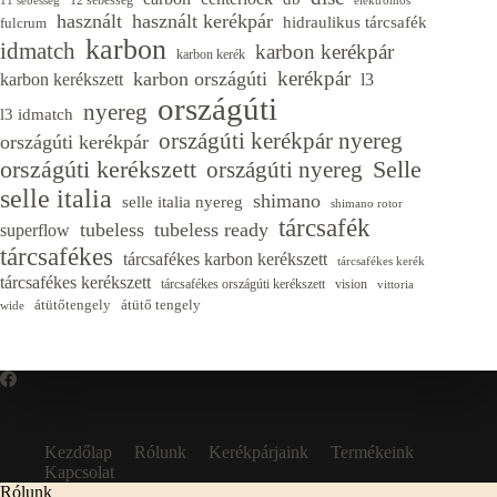
12 sebesség
11 sebesség
elektromos
használt
használt kerékpár
hidraulikus tárcsafék
fulcrum
karbon
idmatch
karbon kerékpár
karbon kerék
kerékpár
karbon országúti
karbon kerékszett
l3
országúti
nyereg
l3 idmatch
országúti kerékpár nyereg
országúti kerékpár
országúti kerékszett
Selle
országúti nyereg
selle italia
shimano
selle italia nyereg
shimano rotor
tárcsafék
tubeless
tubeless ready
superflow
tárcsafékes
tárcsafékes karbon kerékszett
tárcsafékes kerék
tárcsafékes kerékszett
tárcsafékes országúti kerékszett
vision
vittoria
átütőtengely
átütő tengely
wide
Kezdőlap
Rólunk
Kerékpárjaink
Termékeink
Kapcsolat
Rólunk