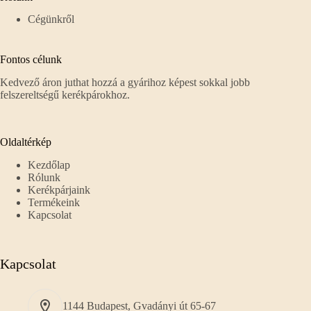
Cégünkről
Fontos célunk
Kedvező áron juthat hozzá a gyárihoz képest sokkal jobb
felszereltségű kerékpárokhoz.
Oldaltérkép
Kezdőlap
Rólunk
Kerékpárjaink
Termékeink
Kapcsolat
Kapcsolat
1144 Budapest, Gvadányi út 65-67