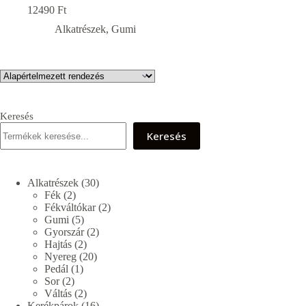
12490
Ft
Alkatrészek
,
Gumi
Keresés
Keresés
30
Alkatrészek
30
2
termék
Fék
2
termék
2
Fékváltókar
2
5
termék
Gumi
5
termék
2
Gyorszár
2
2
termék
Hajtás
2
termék
20
Nyereg
20
1
termék
Pedál
1
2
termék
Sor
2
termék
2
Váltás
2
termék
16
Kerékpárok
16