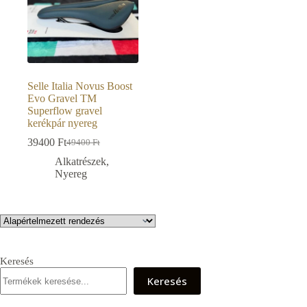
Selle Italia Novus Boost
Evo Gravel TM
Superflow gravel
kerékpár nyereg
39400
Ft
49400
Ft
Original
Current
price
price
Alkatrészek
,
was:
is:
Nyereg
49400 Ft.
39400 Ft.
Keresés
Keresés