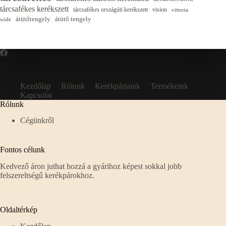
tárcsafékes kerékszett
tárcsafékes országúti kerékszett
vision
vittoria
átütőtengely
átütő tengely
wide
Kezdőlap
Rólunk
Kerékpárjaink
Termékeink
Kapcsolat
Rólunk
Cégünkről
Fontos célunk
Kedvező áron juthat hozzá a gyárihoz képest sokkal jobb
felszereltségű kerékpárokhoz.
Oldaltérkép