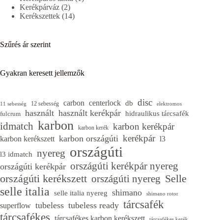
2
termék
Kerékpárváz
2
termék
14
Kerékszettek
14
termék
Szűrés ár szerint
Gyakran keresett jellemzők
disc
carbon
centerlock
db
12 sebesség
11 sebesség
elektromos
használt
használt kerékpár
hidraulikus tárcsafék
fulcrum
karbon
idmatch
karbon kerékpár
karbon kerék
kerékpár
karbon országúti
karbon kerékszett
l3
országúti
nyereg
l3 idmatch
országúti kerékpár nyereg
országúti kerékpár
országúti kerékszett
Selle
országúti nyereg
selle italia
shimano
selle italia nyereg
shimano rotor
tárcsafék
tubeless
tubeless ready
superflow
tárcsafékes
tárcsafékes karbon kerékszett
tárcsafékes kerék