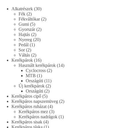
30
Alkatrészek
30
2
termék
Fék
2
termék
2
Fékváltókar
2
5
termék
Gumi
5
termék
2
Gyorszár
2
2
termék
Hajtás
2
termék
20
Nyereg
20
1
termék
Pedál
1
2
termék
Sor
2
termék
2
Váltás
2
termék
16
Kerékpárok
16
termék
14
Használt kerékpárok
14
2
termék
Cyclocross
2
1
termék
MTB
1
termék
11
Országúti
11
2
termék
Új kerékpárok
2
2
termék
Országúti
2
5
termék
Kerékpáros cipő
5
termék
2
Kerékpáros napszemüveg
2
4
termék
Kerékpáros ruházat
4
termék
3
Kerékpáros mez
3
termék
1
Kerékpáros nadrágok
1
4
termék
Kerékpáros sisak
4
termék
1
Kerékpáros táska
1