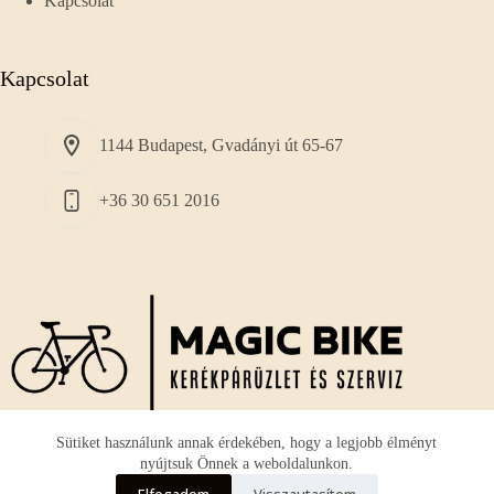
Kapcsolat
Kapcsolat
1144 Budapest, Gvadányi út 65-67
+36 30 651 2016
Sütiket használunk annak érdekében, hogy a legjobb élményt
nyújtsuk Önnek a weboldalunkon.
A vállalkozásunk fő profilja a használt és új
országúti
Elfogadom
Visszautasítom