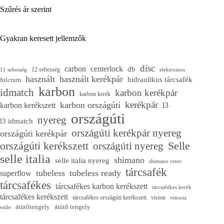
Szűrés ár szerint
Gyakran keresett jellemzők
disc
carbon
centerlock
db
12 sebesség
11 sebesség
elektromos
használt
használt kerékpár
hidraulikus tárcsafék
fulcrum
karbon
idmatch
karbon kerékpár
karbon kerék
kerékpár
karbon országúti
karbon kerékszett
l3
országúti
nyereg
l3 idmatch
országúti kerékpár nyereg
országúti kerékpár
országúti kerékszett
Selle
országúti nyereg
selle italia
shimano
selle italia nyereg
shimano rotor
tárcsafék
tubeless
tubeless ready
superflow
tárcsafékes
tárcsafékes karbon kerékszett
tárcsafékes kerék
tárcsafékes kerékszett
tárcsafékes országúti kerékszett
vision
vittoria
átütőtengely
átütő tengely
wide