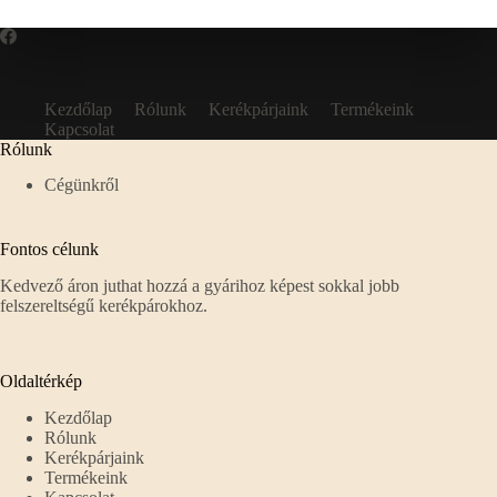
Kezdőlap
Rólunk
Kerékpárjaink
Termékeink
Kapcsolat
Rólunk
Cégünkről
Fontos célunk
Kedvező áron juthat hozzá a gyárihoz képest sokkal jobb
felszereltségű kerékpárokhoz.
Oldaltérkép
Kezdőlap
Rólunk
Kerékpárjaink
Termékeink