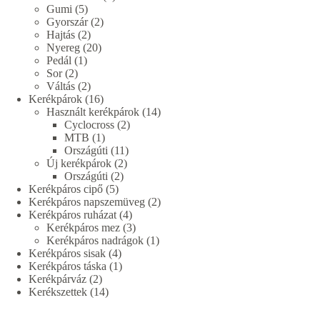
5
termék
Gumi
5
termék
2
Gyorszár
2
2
termék
Hajtás
2
termék
20
Nyereg
20
1
termék
Pedál
1
2
termék
Sor
2
termék
2
Váltás
2
termék
16
Kerékpárok
16
termék
14
Használt kerékpárok
14
2
termék
Cyclocross
2
1
termék
MTB
1
termék
11
Országúti
11
2
termék
Új kerékpárok
2
2
termék
Országúti
2
5
termék
Kerékpáros cipő
5
termék
2
Kerékpáros napszemüveg
2
4
termék
Kerékpáros ruházat
4
termék
3
Kerékpáros mez
3
termék
1
Kerékpáros nadrágok
1
4
termék
Kerékpáros sisak
4
termék
1
Kerékpáros táska
1
2
termék
Kerékpárváz
2
termék
14
Kerékszettek
14
termék