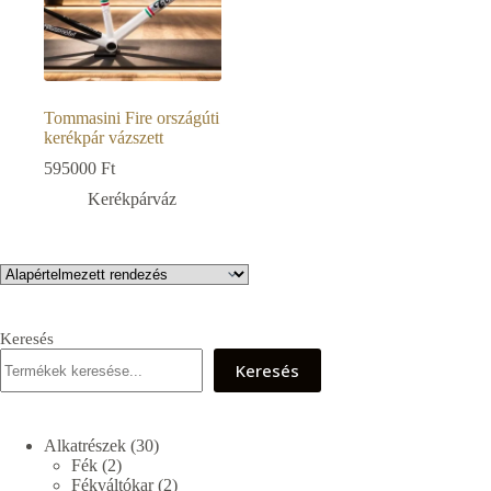
Tommasini Fire országúti
kerékpár vázszett
595000
Ft
Kerékpárváz
Keresés
Keresés
30
Alkatrészek
30
2
termék
Fék
2
termék
2
Fékváltókar
2