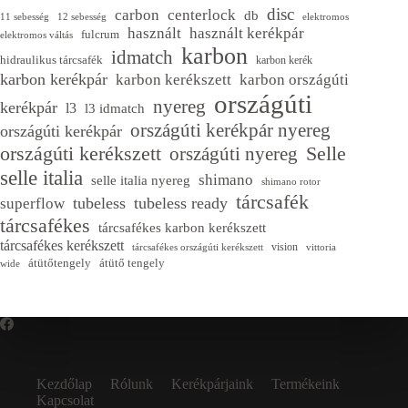
disc
carbon
centerlock
db
11 sebesség
12 sebesség
elektromos
használt
használt kerékpár
fulcrum
elektromos váltás
karbon
idmatch
hidraulikus tárcsafék
karbon kerék
karbon kerékpár
karbon kerékszett
karbon országúti
országúti
nyereg
kerékpár
l3
l3 idmatch
országúti kerékpár nyereg
országúti kerékpár
Selle
országúti kerékszett
országúti nyereg
selle italia
shimano
selle italia nyereg
shimano rotor
tárcsafék
tubeless
tubeless ready
superflow
tárcsafékes
tárcsafékes karbon kerékszett
tárcsafékes kerékszett
vision
tárcsafékes országúti kerékszett
vittoria
átütőtengely
átütő tengely
wide
Kezdőlap
Rólunk
Kerékpárjaink
Termékeink
Kapcsolat