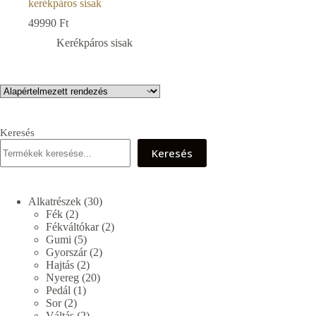
kerékpáros sisak
49990
Ft
Kerékpáros sisak
Keresés
Keresés
30
Alkatrészek
30
2
termék
Fék
2
termék
2
Fékváltókar
2
5
termék
Gumi
5
termék
2
Gyorszár
2
2
termék
Hajtás
2
termék
20
Nyereg
20
1
termék
Pedál
1
2
termék
Sor
2
termék
2
Váltás
2