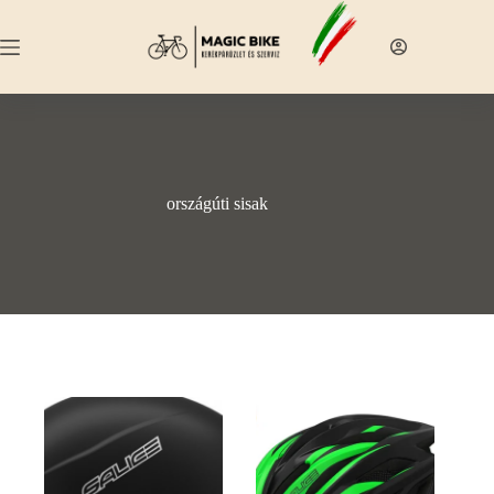
Skip
to
content
országúti sisak