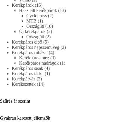
termék
15
Kerékpárok
15
termék
13
Használt kerékpárok
13
2
termék
Cyclocross
2
1
termék
MTB
1
termék
10
Országúti
10
2
termék
Új kerékpárok
2
2
termék
Országúti
2
5
termék
Kerékpáros cipő
5
termék
2
Kerékpáros napszemüveg
2
4
termék
Kerékpáros ruházat
4
termék
3
Kerékpáros mez
3
termék
1
Kerékpáros nadrágok
1
4
termék
Kerékpáros sisak
4
termék
1
Kerékpáros táska
1
2
termék
Kerékpárváz
2
termék
14
Kerékszettek
14
termék
Szűrés ár szerint
Gyakran keresett jellemzők