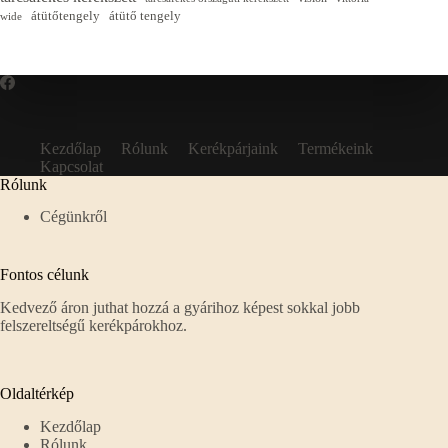
átütőtengely
átütő tengely
wide
Kezdőlap
Rólunk
Kerékpárjaink
Termékeink
Kapcsolat
Rólunk
Cégünkről
Fontos célunk
Kedvező áron juthat hozzá a gyárihoz képest sokkal jobb
felszereltségű kerékpárokhoz.
Oldaltérkép
Kezdőlap
Rólunk