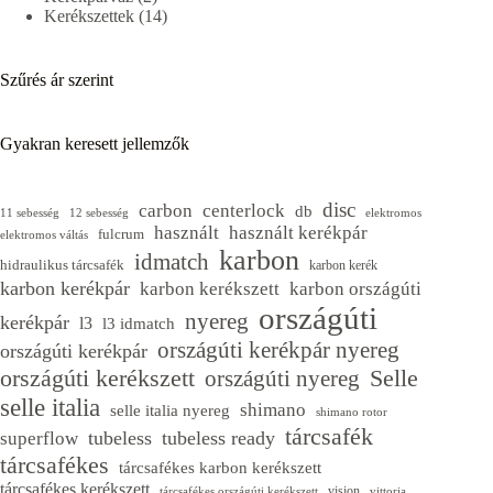
termék
14
Kerékszettek
14
termék
Szűrés ár szerint
Gyakran keresett jellemzők
disc
carbon
centerlock
db
11 sebesség
12 sebesség
elektromos
használt
használt kerékpár
fulcrum
elektromos váltás
karbon
idmatch
hidraulikus tárcsafék
karbon kerék
karbon kerékpár
karbon kerékszett
karbon országúti
országúti
nyereg
kerékpár
l3
l3 idmatch
országúti kerékpár nyereg
országúti kerékpár
Selle
országúti kerékszett
országúti nyereg
selle italia
shimano
selle italia nyereg
shimano rotor
tárcsafék
tubeless
tubeless ready
superflow
tárcsafékes
tárcsafékes karbon kerékszett
tárcsafékes kerékszett
vision
tárcsafékes országúti kerékszett
vittoria