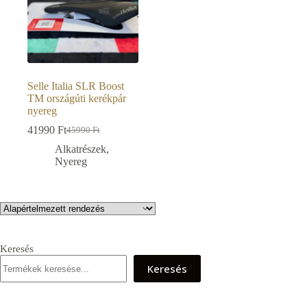
Selle Italia SLR Boost
TM országúti kerékpár
nyereg
41990
Ft
45990
Ft
Original
Current
price
price
Alkatrészek
,
was:
is:
Nyereg
45990 Ft.
41990 Ft.
Keresés
Keresés