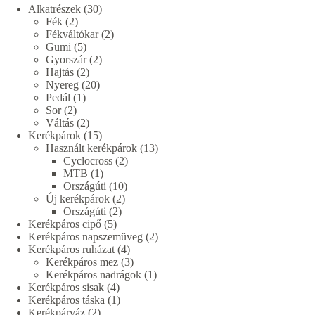
30
Alkatrészek
30
2
termék
Fék
2
termék
2
Fékváltókar
2
5
termék
Gumi
5
termék
2
Gyorszár
2
2
termék
Hajtás
2
termék
20
Nyereg
20
1
termék
Pedál
1
2
termék
Sor
2
termék
2
Váltás
2
termék
15
Kerékpárok
15
termék
13
Használt kerékpárok
13
2
termék
Cyclocross
2
1
termék
MTB
1
termék
10
Országúti
10
2
termék
Új kerékpárok
2
2
termék
Országúti
2
5
termék
Kerékpáros cipő
5
termék
2
Kerékpáros napszemüveg
2
4
termék
Kerékpáros ruházat
4
termék
3
Kerékpáros mez
3
termék
1
Kerékpáros nadrágok
1
4
termék
Kerékpáros sisak
4
termék
1
Kerékpáros táska
1
2
termék
Kerékpárváz
2