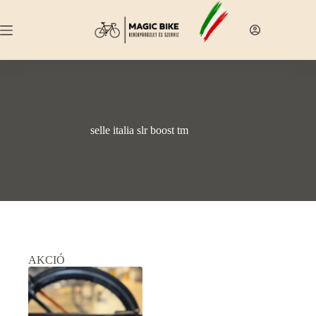
Skip
to
content
selle italia slr boost tm
AKCIÓ