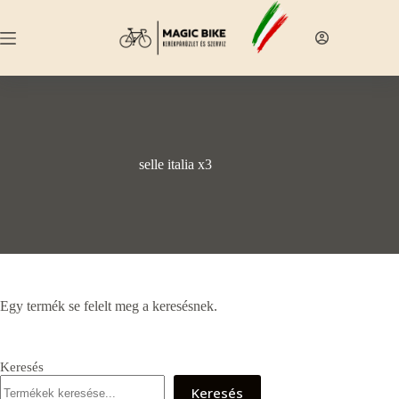
Skip
to
content
selle italia x3
Egy termék se felelt meg a keresésnek.
Keresés
Keresés