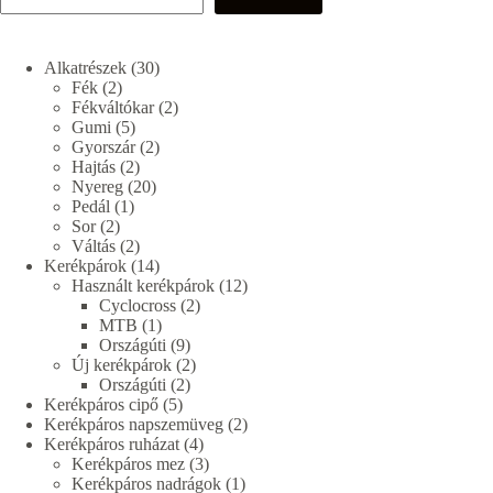
30
Alkatrészek
30
2
termék
Fék
2
termék
2
Fékváltókar
2
5
termék
Gumi
5
termék
2
Gyorszár
2
2
termék
Hajtás
2
termék
20
Nyereg
20
1
termék
Pedál
1
2
termék
Sor
2
termék
2
Váltás
2
termék
14
Kerékpárok
14
termék
12
Használt kerékpárok
12
2
termék
Cyclocross
2
1
termék
MTB
1
termék
9
Országúti
9
termék
2
Új kerékpárok
2
2
termék
Országúti
2
5
termék
Kerékpáros cipő
5
termék
2
Kerékpáros napszemüveg
2
4
termék
Kerékpáros ruházat
4
termék
3
Kerékpáros mez
3
termék
1
Kerékpáros nadrágok
1