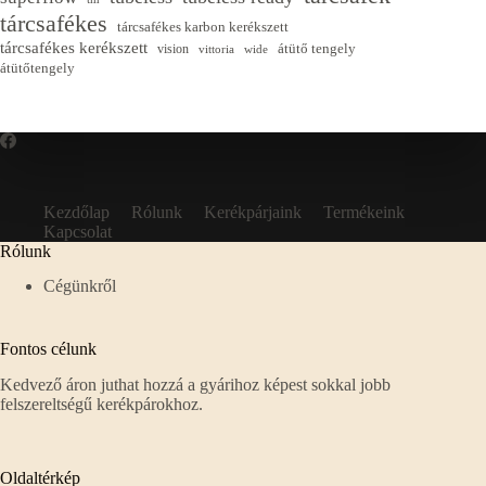
tárcsafékes
tárcsafékes karbon kerékszett
tárcsafékes kerékszett
átütő tengely
vision
vittoria
wide
átütőtengely
Kezdőlap
Rólunk
Kerékpárjaink
Termékeink
Kapcsolat
Rólunk
Cégünkről
Fontos célunk
Kedvező áron juthat hozzá a gyárihoz képest sokkal jobb
felszereltségű kerékpárokhoz.
Oldaltérkép