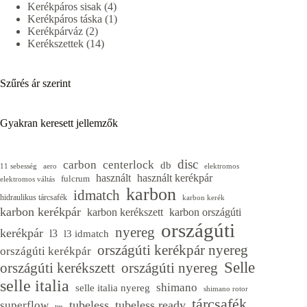
4
termék
Kerékpáros sisak
4
termék
1
Kerékpáros táska
1
2
termék
Kerékpárváz
2
termék
14
Kerékszettek
14
termék
Szűrés ár szerint
Gyakran keresett jellemzők
disc
carbon
centerlock
db
11 sebesség
aero
elektromos
használt
használt kerékpár
fulcrum
elektromos váltás
karbon
idmatch
hidraulikus tárcsafék
karbon kerék
karbon kerékpár
karbon kerékszett
karbon országúti
országúti
nyereg
kerékpár
l3
l3 idmatch
országúti kerékpár nyereg
országúti kerékpár
Selle
országúti kerékszett
országúti nyereg
selle italia
shimano
selle italia nyereg
shimano rotor
tárcsafék
tubeless
tubeless ready
superflow
tm