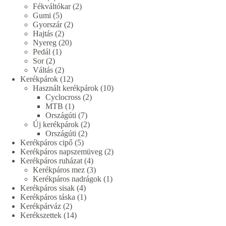
termék
2
Fékváltókar
2
5
termék
Gumi
5
termék
2
Gyorszár
2
2
termék
Hajtás
2
termék
20
Nyereg
20
1
termék
Pedál
1
2
termék
Sor
2
termék
2
Váltás
2
termék
12
Kerékpárok
12
termék
10
Használt kerékpárok
10
2
termék
Cyclocross
2
1
termék
MTB
1
termék
7
Országúti
7
termék
2
Új kerékpárok
2
2
termék
Országúti
2
5
termék
Kerékpáros cipő
5
termék
2
Kerékpáros napszemüveg
2
4
termék
Kerékpáros ruházat
4
termék
3
Kerékpáros mez
3
termék
1
Kerékpáros nadrágok
1
4
termék
Kerékpáros sisak
4
termék
1
Kerékpáros táska
1
2
termék
Kerékpárváz
2
termék
14
Kerékszettek
14
termék