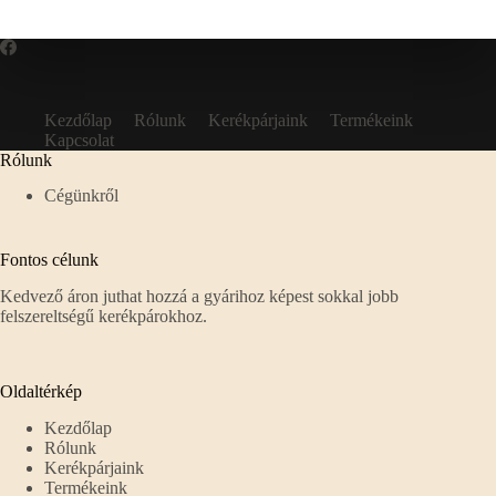
Kezdőlap
Rólunk
Kerékpárjaink
Termékeink
Kapcsolat
Rólunk
Cégünkről
Fontos célunk
Kedvező áron juthat hozzá a gyárihoz képest sokkal jobb
felszereltségű kerékpárokhoz.
Oldaltérkép
Kezdőlap
Rólunk
Kerékpárjaink
Termékeink