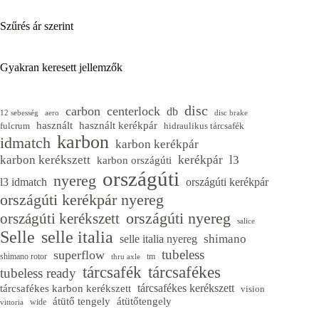
Szűrés ár szerint
Gyakran keresett jellemzők
disc
carbon
centerlock
db
12 sebesség
aero
disc brake
használt
használt kerékpár
fulcrum
hidraulikus tárcsafék
karbon
idmatch
karbon kerékpár
karbon kerékszett
kerékpár
l3
karbon országúti
országúti
nyereg
l3 idmatch
országúti kerékpár
országúti kerékpár nyereg
országúti nyereg
országúti kerékszett
salice
Selle
selle italia
shimano
selle italia nyereg
tubeless
superflow
shimano rotor
tm
thru axle
tárcsafék
tárcsafékes
tubeless ready
tárcsafékes kerékszett
tárcsafékes karbon kerékszett
vision
átütő tengely
átütőtengely
wide
vittoria