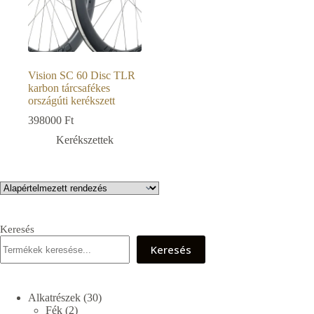
Vision SC 60 Disc TLR
karbon tárcsafékes
országúti kerékszett
398000
Ft
Kerékszettek
Keresés
Keresés
30
Alkatrészek
30
2
termék
Fék
2